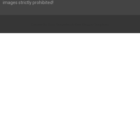
images strictly prohibited!
Created By
Sora Templates
&
Free Blogger Templates