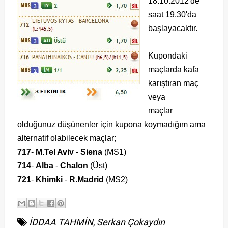
18.10.2012'de
saat 19.30'da
başlayacaktır.
Kupondaki
maçlarda kafa
karıştıran maç
veya
maçlar
olduğunuz düşünenler için kupona koymadığım ama
alternatif olabilecek maçlar;
717
-
M.Tel Aviv
-
Siena
(MS1)
714
-
Alba
-
Chalon
(Üst)
721
-
Khimki
-
R.Madrid
(MS2)
İDDAA TAHMİN
,
Serkan Çokaydın