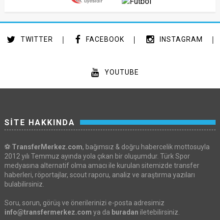
TWITTER
FACEBOOK
INSTAGRAM
YOUTUBE
SİTE HAKKINDA
⚽
TransferMerkez.com
, bağımsız & doğru habercelik mottosuyla
2012 yılı Temmuz ayında yola çıkan bir oluşumdur. Türk Spor
medyasına alternatif olma amacı ile kurulan sitemizde transfer
haberleri, röportajlar, scout raporu, analiz ve araştırma yazıları
bulabilirsiniz.
Soru, sorun, görüş ve önerilerinizi e-posta adresimiz
info@transfermerkez.com
ya da
buradan
iletebilirsiniz.