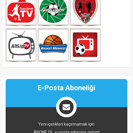
E-Posta Aboneliği
Yeni içerikleri kaçırmamak için
ABONE OL, e-posta adresine gelsin!