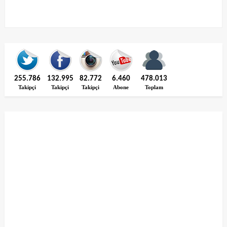
255.786
132.995
82.772
6.460
478.013
Takipçi
Takipçi
Takipçi
Abone
Toplam