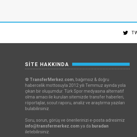
TW
SİTE HAKKINDA
⚽
TransferMerkez.com
, bağımsız & doğru
habercelik mottosuyla 2012 yılı Temmuz ayında yola
çıkan bir oluşumdur. Türk Spor medyasına alternatif
olma amacı ile kurulan sitemizde transfer haberleri,
röportajlar, scout raporu, analiz ve araştırma yazıları
bulabilirsiniz.
Soru, sorun, görüş ve önerilerinizi e-posta adresimiz
info@transfermerkez.com
ya da
buradan
iletebilirsiniz.