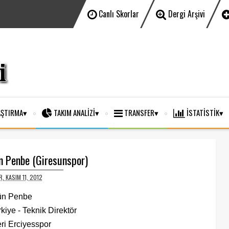
Canlı Skorlar
Dergi Arşivi
ŞTIRMA
TAKIM ANALİZİ
TRANSFER
İSTATİSTİK
n Penbe (Giresunspor)
, KASIM 11, 2012
ün Penbe
kiye - Teknik Direktör
ri Erciyesspor