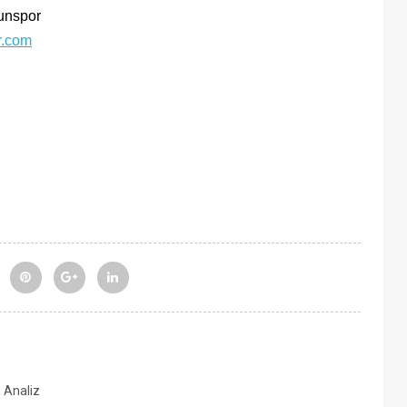
unspor
r.com
, Analiz