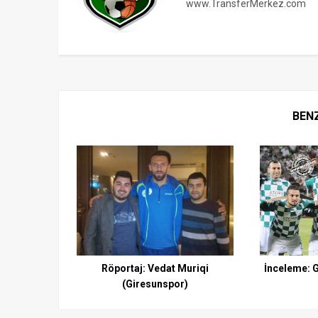
www.TransferMerkez.com
BEN
Röportaj: Vedat Muriqi
İnceleme: 
(Giresunspor)