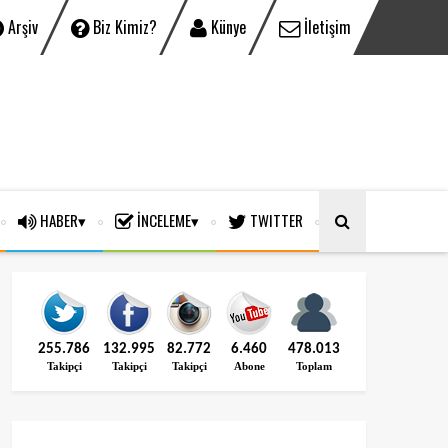
Arşiv
Biz Kimiz?
Künye
İletişim
HABER
İNCELEME
TWITTER
255.786
132.995
82.772
6.460
478.013
Takipçi
Takipçi
Takipçi
Abone
Toplam