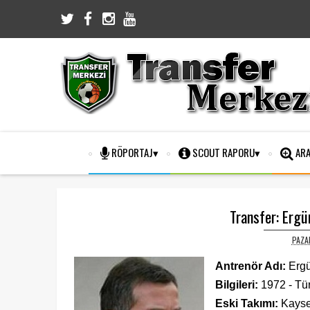
RÖPORTAJ
SCOUT RAPORU
ARA
Transfer: Ergü
PAZAR
Antrenör Adı:
Erg
Bilgileri:
1972 - Tür
Eski Takımı:
Kayse