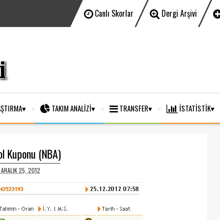
Canlı Skorlar
Dergi Arşivi
ŞTIRMA
TAKIM ANALİZİ
TRANSFER
İSTATİSTİK
ol Kuponu (NBA)
, ARALIK 25, 2012