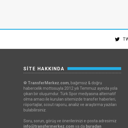
TW
SİTE HAKKINDA
⚽
TransferMerkez.com
, bağımsız & doğru
habercelik mottosuyla 2012 yılı Temmuz ayında yola
çıkan bir oluşumdur. Türk Spor medyasına alternatif
olma amacı ile kurulan sitemizde transfer haberleri,
röportajlar, scout raporu, analiz ve araştırma yazıları
bulabilirsiniz.
Soru, sorun, görüş ve önerilerinizi e-posta adresimiz
info@transfermerkez.com
ya da
buradan