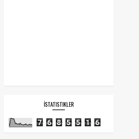
İSTATISTIKLER
7
6
8
5
5
1
6