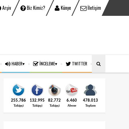
Arşiv
Biz Kimiz?
Künye
İletişim
HABER
İNCELEME
TWITTER
255.786
132.995
82.772
6.460
478.013
Takipçi
Takipçi
Takipçi
Abone
Toplam