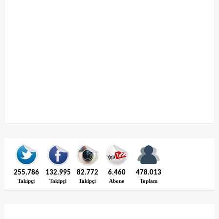
255.786
132.995
82.772
6.460
478.013
Takipçi
Takipçi
Takipçi
Abone
Toplam