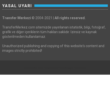
YASAL UYARI
Transfer Merkezi
© 2004-2021 |
All rights reserved.
TransferMerkez.com sitemizde yayınlanan istatistik, bilgi, fotoğraf,
grafik ve diğer içeriklerin tüm hakları saklıdır. İzinsiz ve kaynak
gösterilmeden kullanılamaz.
Unauthorized publishing and copying of this website's content and
images strictly prohibited!
Created By
Sora Templates
&
Free Blogger Templates