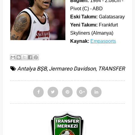
Bilgileri:
1984 - 2.08cm -
Pivot (C) - ABD
Eski Takımı:
Galatasaray
Yeni Takımı:
Frankfurt
Skyliners (Almanya)
Kaynak:
Empasports
Antalya BŞB
,
Jermareo Davidson
,
TRANSFER