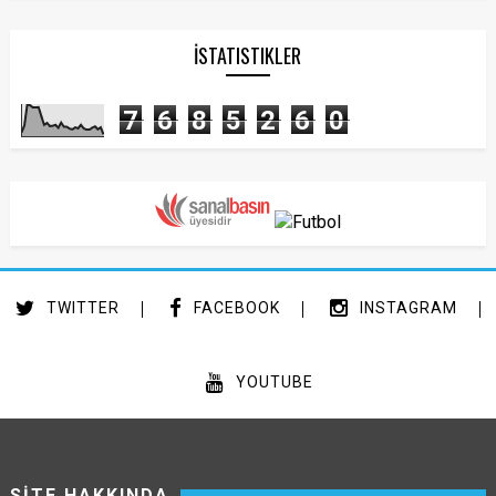
İSTATISTIKLER
7
6
8
5
2
6
0
TWITTER
FACEBOOK
INSTAGRAM
YOUTUBE
SİTE HAKKINDA