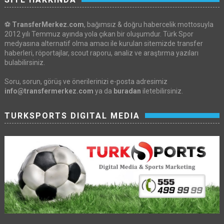
⚽
TransferMerkez.com
, bağımsız & doğru habercelik mottosuyla
2012 yılı Temmuz ayında yola çıkan bir oluşumdur. Türk Spor
medyasına alternatif olma amacı ile kurulan sitemizde transfer
haberleri, röportajlar, scout raporu, analiz ve araştırma yazıları
bulabilirsiniz.
Soru, sorun, görüş ve önerilerinizi e-posta adresimiz
info@transfermerkez.com
ya da
buradan
iletebilirsiniz.
TURKSPORTS DIGITAL MEDIA