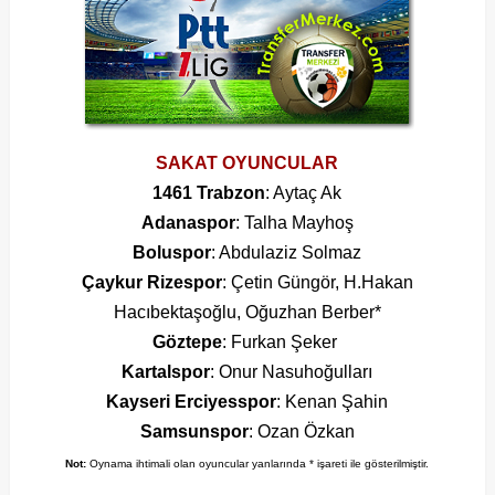
SAKAT OYUNCULAR
1461 Trabzon
: Aytaç Ak
Adanaspor
: Talha Mayhoş
Boluspor
: Abdulaziz Solmaz
Çaykur Rizespor
: Çetin Güngör, H.Hakan
Hacıbektaşoğlu, Oğuzhan Berber*
Göztepe
: Furkan Şeker
Kartalspor
: Onur Nasuhoğulları
Kayseri Erciyesspor
: Kenan Şahin
Samsunspor
: Ozan Özkan
Not:
Oynama ihtimali olan oyuncular yanlarında * işareti ile gösterilmiştir.