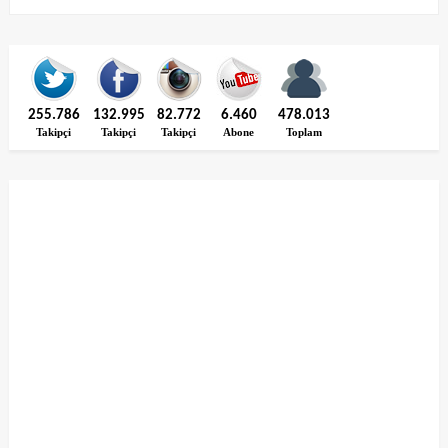
255.786
132.995
82.772
6.460
478.013
Takipçi
Takipçi
Takipçi
Abone
Toplam