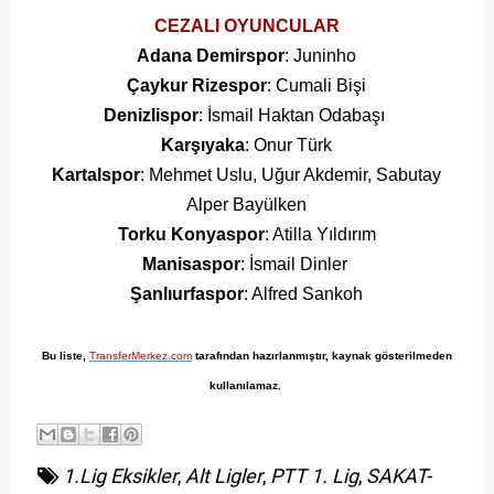
CEZALI OYUNCULAR
Adana Demirspor
: Juninho
Çaykur Rizespor
: Cumali Bişi
Denizlispor
: İsmail Haktan Odabaşı
Karşıyaka
: Onur Türk
Kartalspor
: Mehmet Uslu, Uğur Akdemir, Sabutay
Alper Bayülken
Torku Konyaspor
: Atilla Yıldırım
Manisaspor
: İsmail Dinler
Şanlıurfaspor
: Alfred Sankoh
Bu liste,
TransferMerkez.com
tarafından hazırlanmıştır, kaynak gösterilmeden
kullanılamaz.
1.Lig Eksikler
,
Alt Ligler
,
PTT 1. Lig
,
SAKAT-