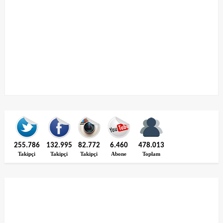
255.786
132.995
82.772
6.460
478.013
Takipçi
Takipçi
Takipçi
Abone
Toplam