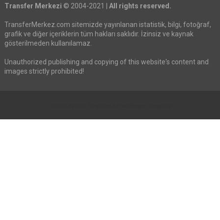
Transfer Merkezi
© 2004-2021 |
All rights reserved.
TransferMerkez.com sitemizde yayınlanan istatistik, bilgi, fotoğraf,
grafik ve diğer içeriklerin tüm hakları saklıdır. İzinsiz ve kaynak
gösterilmeden kullanılamaz.
Unauthorized publishing and copying of this website's content and
images strictly prohibited!
Created By
Sora Templates
&
Free Blogger Templates