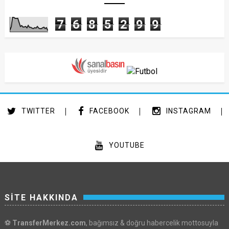
7
6
8
5
2
9
9
TWITTER
FACEBOOK
INSTAGRAM
YOUTUBE
SİTE HAKKINDA
⚽
TransferMerkez.com
, bağımsız & doğru habercelik mottosuyla