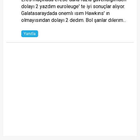
dolayı 2 yazdım euroleuge' te iyi sonuçlar alıyor.
Galatasaraydada onemlı ısım Hawkıns' ın
olmayısından dolayı 2 dedım. Bol şanlar dılerım...
Yanıtla