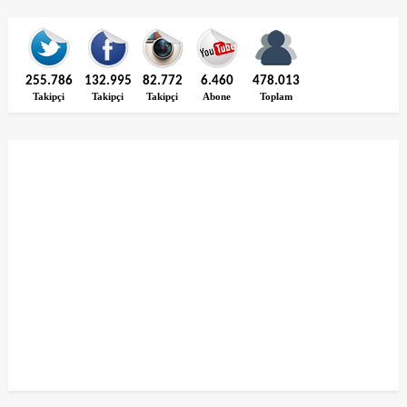
255.786
132.995
82.772
6.460
478.013
Takipçi
Takipçi
Takipçi
Abone
Toplam