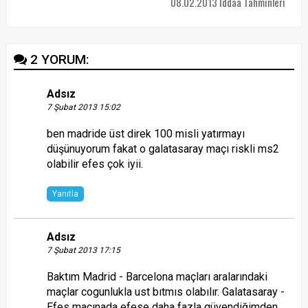
08.02.2013 İddaa Tahminleri
2 YORUM:
Adsız
7 Şubat 2013 15:02
ben madride üst direk 100 misli yatırmayı
düşünuyorum fakat o galatasaray maçı riskli ms2
olabilir efes çok iyii.
Yanıtla
Adsız
7 Şubat 2013 17:15
Baktım Madrid - Barcelona maçları aralarındaki
maçlar cogunlukla ust bıtmıs olabılır. Galatasaray -
Efes maçınada efese daha fazla güvendiğimden