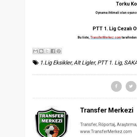
Torku Ko
Oynama ihtimali olan oyuncula
PTT 1. Lig Cezalı O
Bu liste,
TransferMerkez.com
tarafından
1.Lig Eksikler
,
Alt Ligler
,
PTT 1. Lig
,
SAKA
Transfer Merkezi
Transfer, Röportaj, Araştırma
www.TransferMerkez.com