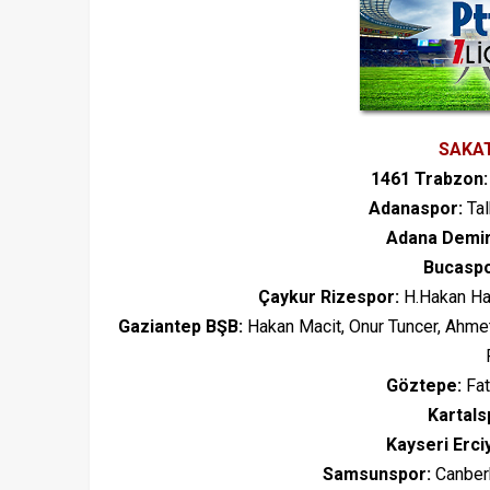
SAKA
1461 Trabzon:
Adanaspor:
Tal
Adana Demir
Bucaspo
Çaykur Rizespor:
H.Hakan Hac
Gaziantep BŞB:
Hakan Macit, Onur Tuncer, Ahmet
Göztepe:
Fat
Kartals
Kayseri Erci
Samsunspor:
Canberk