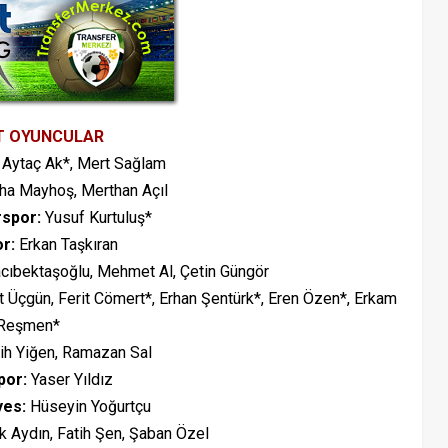
T OYUNCULAR
Aytaç Ak*, Mert Sağlam
ha Mayhoş, Merthan Açıl
spor:
Yusuf Kurtuluş*
r:
Erkan Taşkıran
ıbektaşoğlu, Mehmet Al, Çetin Güngör
 Üçgün, Ferit Cömert*, Erhan Şentürk*, Eren Özen*, Erkam
Reşmen*
ih Yiğen, Ramazan Sal
por:
Yaser Yıldız
yes:
Hüseyin Yoğurtçu
 Aydın, Fatih Şen, Şaban Özel