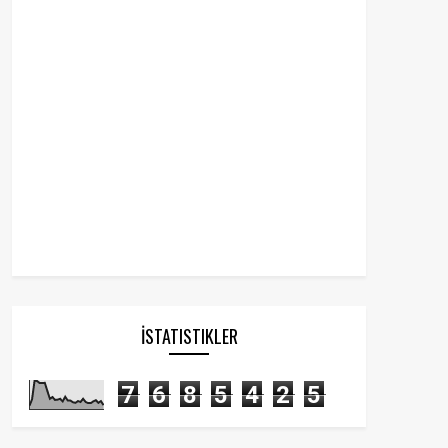
İSTATISTIKLER
7
6
8
5
4
2
5