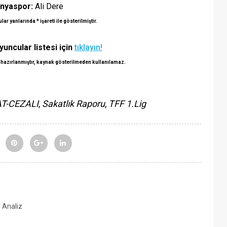
nyaspor:
Ali Dere
r yanlarında * işareti ile gösterilmiştir.
yuncular listesi için
tıklayın!
 hazırlanmıştır, kaynak gösterilmeden kullanılamaz.
T-CEZALI
,
Sakatlık Raporu
,
TFF 1.Lig
, Analiz