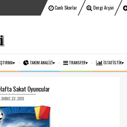
Canlı Skorlar
Dergi Arşivi
ŞTIRMA
TAKIM ANALİZİ
TRANSFER
İSTATİSTİK
 Hafta Sakat Oyuncular
 ŞUBAT 22, 2013