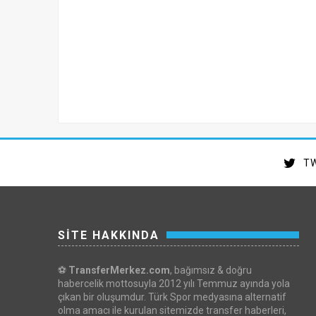
TW
SİTE HAKKINDA
⚽
TransferMerkez.com
, bağımsız & doğru
habercelik mottosuyla 2012 yılı Temmuz ayında yola
çıkan bir oluşumdur. Türk Spor medyasına alternatif
olma amacı ile kurulan sitemizde transfer haberleri,