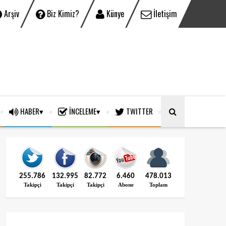
Arşiv
Biz Kimiz?
Künye
İletişim
HABER
İNCELEME
TWITTER
255.786
132.995
82.772
6.460
478.013
Takipçi
Takipçi
Takipçi
Abone
Toplam