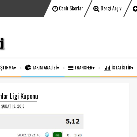
Canlı Skorlar
Dergi Arşivi
ŞTIRMA
TAKIM ANALİZİ
TRANSFER
İSTATİSTİK
lar Ligi Kuponu
, ŞUBAT 19, 2013