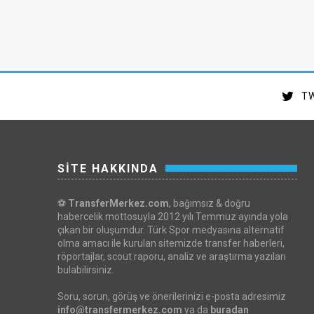
TW
SİTE HAKKINDA
⚽
TransferMerkez.com
, bağımsız & doğru
habercelik mottosuyla 2012 yılı Temmuz ayında yola
çıkan bir oluşumdur. Türk Spor medyasına alternatif
olma amacı ile kurulan sitemizde transfer haberleri,
röportajlar, scout raporu, analiz ve araştırma yazıları
bulabilirsiniz.
Soru, sorun, görüş ve önerilerinizi e-posta adresimiz
info@transfermerkez.com
ya da
buradan