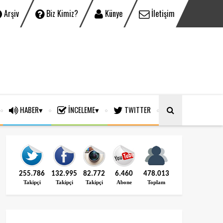
Arşiv
Biz Kimiz?
Künye
İletişim
HABER
İNCELEME
TWITTER
255.786
132.995
82.772
6.460
478.013
Takipçi
Takipçi
Takipçi
Abone
Toplam