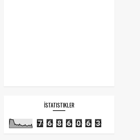
İSTATISTIKLER
7
6
8
6
0
6
3