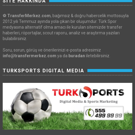
SİTE HAKKINDA
⚽
TransferMerkez.com
, bağımsız & doğru habercelik mottosuyla
2012 yılı Temmuz ayında yola çıkan bir oluşumdur. Türk Spor
medyasına alternatif olma amacı ile kurulan sitemizde transfer
haberleri, röportajlar, scout raporu, analiz ve araştırma yazıları
bulabilirsiniz.
Soru, sorun, görüş ve önerilerinizi e-posta adresimiz
info@transfermerkez.com
ya da
buradan
iletebilirsiniz.
TURKSPORTS DIGITAL MEDIA