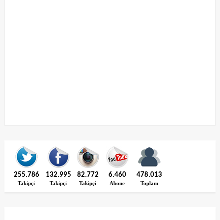
255.786
132.995
82.772
6.460
478.013
Takipçi
Takipçi
Takipçi
Abone
Toplam