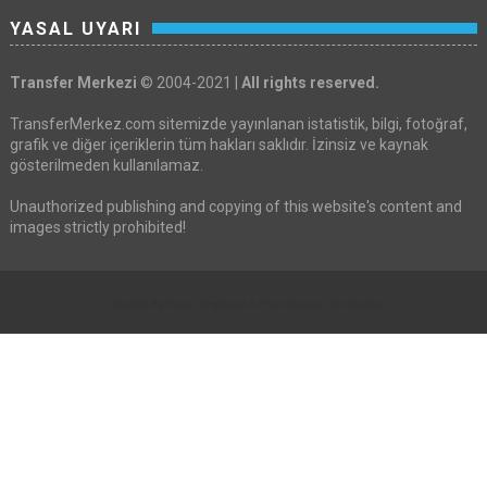
YASAL UYARI
Transfer Merkezi
© 2004-2021 |
All rights reserved.
TransferMerkez.com sitemizde yayınlanan istatistik, bilgi, fotoğraf,
grafik ve diğer içeriklerin tüm hakları saklıdır. İzinsiz ve kaynak
gösterilmeden kullanılamaz.
Unauthorized publishing and copying of this website's content and
images strictly prohibited!
Created By
Sora Templates
&
Free Blogger Templates