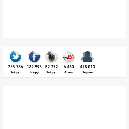
255.786
132.995
82.772
6.460
478.013
Takipçi
Takipçi
Takipçi
Abone
Toplam