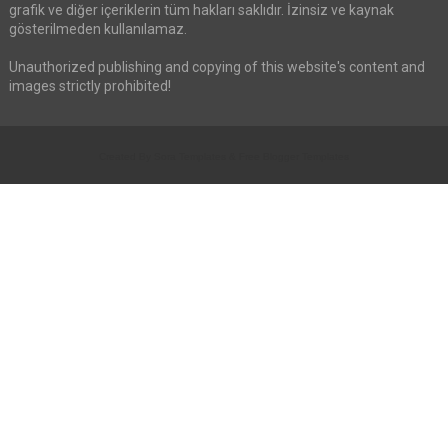
grafik ve diğer içeriklerin tüm hakları saklıdır. İzinsiz ve kaynak
gösterilmeden kullanılamaz.
Unauthorized publishing and copying of this website's content and
images strictly prohibited!
Created By
Sora Templates
&
Free Blogger Templates