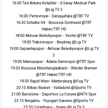
16:00 Ted Ankara Kolejliler - G.Saray Medical Park
@Lig TV 2
16:00 Pertevniyal - Darüşşafaka @TBF TV
16:30 Schalke 04 - Borussia Dortmund @TRT
Haber/TRT HD
18:00 Akhisar Belediyespor - Vestel @TBF TV
19:00 Trabzonspor - Beşiktaş @Lig TV
19:00 Gaziantepspor - Akhisar Belediyespor @Lig TV
2
19:00 Manisaspor - Adana Demirspor @TRT Spor
19:30 Borussia Mönchengladbach - Werder Bremen
@TRT Haber/TRT HD
19:30 Rapid Wien- Mattersburg @Fog TV
20:15 Bilbao Basket - Valladolid @Sports TV
21:00 Barcelona - Deportivo La Coruna @NTV Spor
23:15 Bergamo - Yoyogurt Giaveno @Sports TV
23:30 Corinthians - Ituano @Lig TV 3