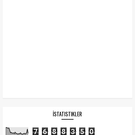
İSTATISTIKLER
7
6
8
8
3
5
0