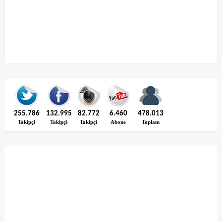
255.786
132.995
82.772
6.460
478.013
Takipçi
Takipçi
Takipçi
Abone
Toplam