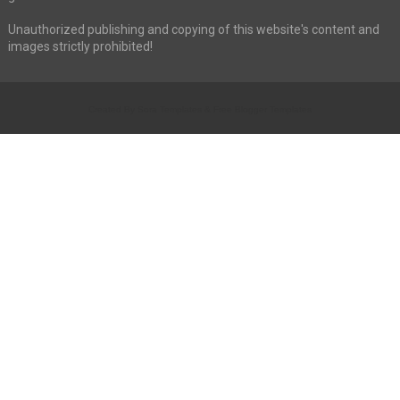
Unauthorized publishing and copying of this website's content and
images strictly prohibited!
Created By
Sora Templates
&
Free Blogger Templates