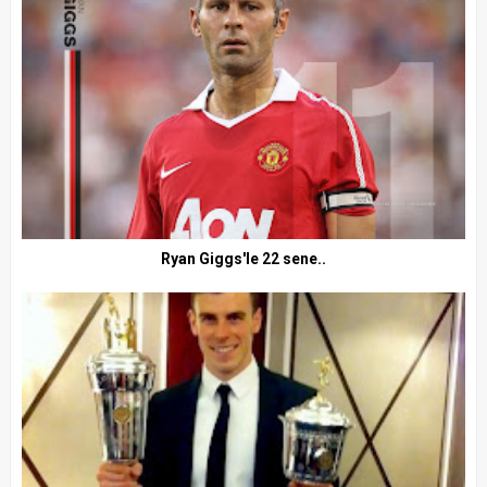
Ryan Giggs'le 22 sene..