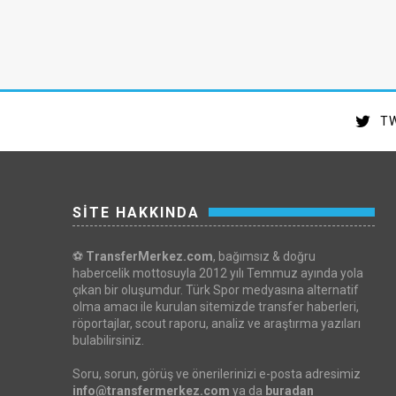
TW
SİTE HAKKINDA
⚽
TransferMerkez.com
, bağımsız & doğru
habercelik mottosuyla 2012 yılı Temmuz ayında yola
çıkan bir oluşumdur. Türk Spor medyasına alternatif
olma amacı ile kurulan sitemizde transfer haberleri,
röportajlar, scout raporu, analiz ve araştırma yazıları
bulabilirsiniz.
Soru, sorun, görüş ve önerilerinizi e-posta adresimiz
info@transfermerkez.com
ya da
buradan