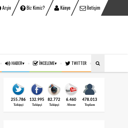
Arşiv
Biz Kimiz?
Künye
İletişim
HABER
İNCELEME
TWITTER
255.786
132.995
82.772
6.460
478.013
Takipçi
Takipçi
Takipçi
Abone
Toplam