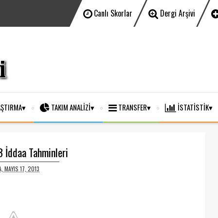
Canlı Skorlar
Dergi Arşivi
ŞTIRMA
TAKIM ANALİZİ
TRANSFER
İSTATİSTİK
 İddaa Tahminleri
, MAYIS 17, 2013