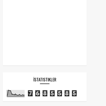
İSTATISTIKLER
7
6
8
5
5
8
5