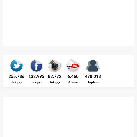
255.786
132.995
82.772
6.460
478.013
Takipçi
Takipçi
Takipçi
Abone
Toplam