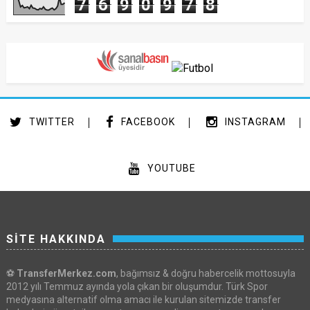
7
6
9
0
9
7
8
TWITTER
FACEBOOK
INSTAGRAM
YOUTUBE
SİTE HAKKINDA
⚽
TransferMerkez.com
, bağımsız & doğru habercelik mottosuyla
2012 yılı Temmuz ayında yola çıkan bir oluşumdur. Türk Spor
medyasına alternatif olma amacı ile kurulan sitemizde transfer