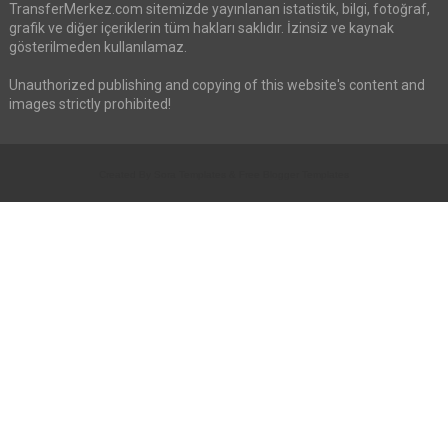
TransferMerkez.com sitemizde yayınlanan istatistik, bilgi, fotoğraf,
grafik ve diğer içeriklerin tüm hakları saklıdır. İzinsiz ve kaynak
gösterilmeden kullanılamaz.
Unauthorized publishing and copying of this website's content and
images strictly prohibited!
Created By
Sora Templates
&
Free Blogger Templates