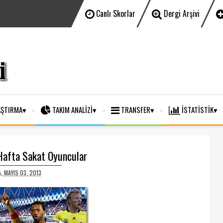
Canlı Skorlar
Dergi Arşivi
ŞTIRMA
TAKIM ANALİZİ
TRANSFER
İSTATİSTİK
Hafta Sakat Oyuncular
, MAYIS 03, 2013