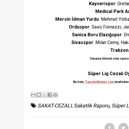
Kayserispor
: Gret
Medical Park A
Mersin İdman Yurdu
: Mehmet Yıldı
Orduspor
: Saso Fornezzi, Ja
Sanica Boru Elazığspor
: E
Sivasspor
: Milan Cerny, Ha
Trabzon
Oynama ihtimali olan oyuncula
Süper Lig Cezalı Oy
Bu liste,
TransferMerkez.com
tarafından
SAKAT-CEZALI
,
Sakatlık Raporu
,
Süper L