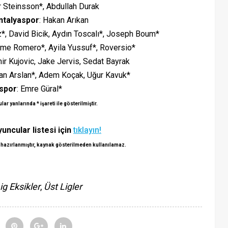
ar Steinsson*, Abdullah Durak
ntalyaspor
: Hakan Arıkan
z*, David Bicik, Aydın Toscalı*, Joseph Boum*
ime Romero*, Ayila Yussuf*, Roversio*
mir Kujovic, Jake Jervis, Sedat Bayrak
kan Arslan*, Adem Koçak, Uğur Kavuk*
spor
: Emre Güral*
r yanlarında * işareti ile gösterilmiştir.
uncular listesi için
tıklayın!
 hazırlanmıştır, kaynak gösterilmeden kullanılamaz.
ig Eksikler
,
Üst Ligler