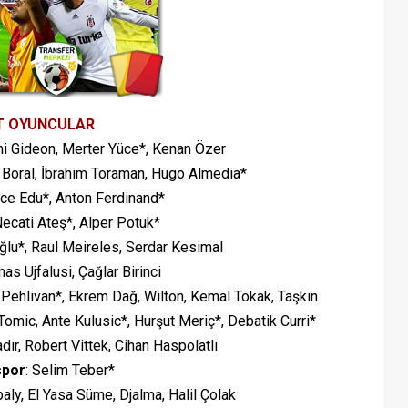
T OYUNCULAR
ni Gideon, Merter Yüce*, Kenan Özer
r Boral, İbrahim Toraman, Hugo Almedia*
ice Edu*, Anton Ferdinand*
Necati Ateş*, Alper Potuk*
ğlu*, Raul Meireles, Serdar Kesimal
mas Ujfalusi, Çağlar Birinci
Pehlivan*, Ekrem Dağ, Wilton, Kemal Tokak, Taşkın
Tomic, Ante Kulusic*, Hurşut Meriç*, Debatik Curri*
dır, Robert Vittek, Cihan Haspolatlı
spor
: Selim Teber*
aly, El Yasa Süme, Djalma, Halil Çolak