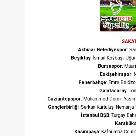
SAKA
Akhisar Belediyespor
: Sa
Beşiktaş
: İsmail Köybaşı, Uğu
Bursaspor
: Maur
Eskişehirspor
: 
Fenerbahçe
: Emre Belözo
Galatasaray
: To
Gaziantepspor
: Muhammed Demir, Yasin 
Gençlerbirliği
: Serkan Kurtuluş, Nemanja 
İstanbul BŞB
: Turgay Baha
Karabük
Kasımpaşa
: Kafoumba Coulib