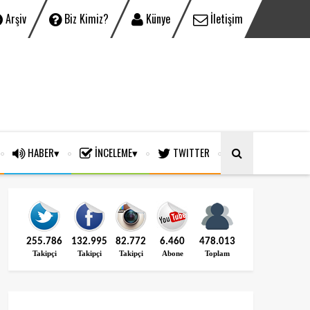
Arşiv
Biz Kimiz?
Künye
İletişim
HABER
İNCELEME
TWITTER
255.786
132.995
82.772
6.460
478.013
Takipçi
Takipçi
Takipçi
Abone
Toplam