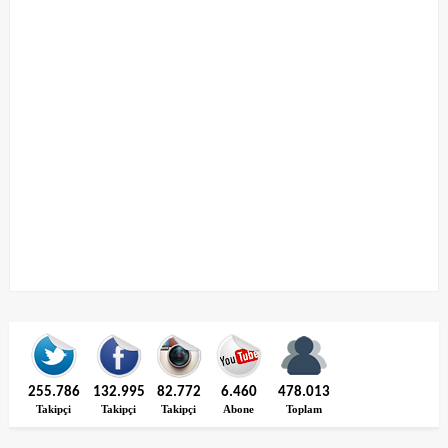
255.786
132.995
82.772
6.460
478.013
Takipçi
Takipçi
Takipçi
Abone
Toplam