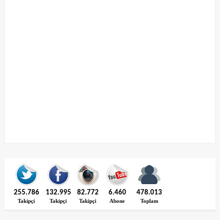
255.786
132.995
82.772
6.460
478.013
Takipçi
Takipçi
Takipçi
Abone
Toplam