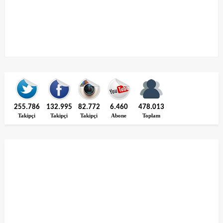
255.786
132.995
82.772
6.460
478.013
Takipçi
Takipçi
Takipçi
Abone
Toplam