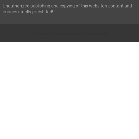
Unauthorized publishing and copying of this website's content and
images strictly prohibited!
Created By
Sora Templates
&
Free Blogger Templates