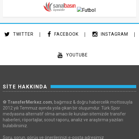
TWITTER
FACEBOOK
INSTAGRAM
YOUTUBE
SİTE HAKKINDA
⚽
TransferMerkez.com
, bağımsız & doğru habercelik mottosuyla
2012 yılı Temmuz ayında yola çıkan bir oluşumdur. Türk Spor
medyasına alternatif olma amacı ile kurulan sitemizde transfer
haberleri, röportajlar, scout raporu, analiz ve araştırma yazıları
bulabilirsiniz.
Soru, sorun, görüş ve önerilerinizi e-posta adresimiz