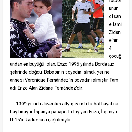
futbol
unun
efsan
e ismi
Zidan
e'nın
4
çocuğ
undan en büyüğü olan. Enzo 1995 yılında Bordeaux
şehrinde doğdu. Babasının soyadını almak yerine
annesi Veronique Fernández'in soyadını almıştır. Tam
adı Enzo Alan Zidane Fernández'dir.
1999 yılında Juventus altyapısında futbol hayatına
başlamıştır. İspanya pasaportu taşıyan Enzo, İspanya
U-15'in kadrosuna çağrılmıştır.