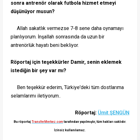
sonra antrenör olarak futbola hizmet etmeyi
düşünüyor musun?
Allah sakatlık vermezse 7-8 sene daha oynamayı
planlıyorum. İnşallah sonrasında da uzun bir
antrenörlük hayatı beni bekliyor.
Röportaj için teşekkürler Damir, senin eklemek
istediğin bir şey var mı?
Ben teşekkür ederim, Türkiye'deki tüm dostlarıma
selamlarımı iletiyorum..
Röportaj:
Ümit ŞENGÜN
Bu röportaj
TransferMerkez.com
tarafından yapılmıştır, tüm hakları sakl
ıdır.
İ
zinsiz
kullanılamaz.