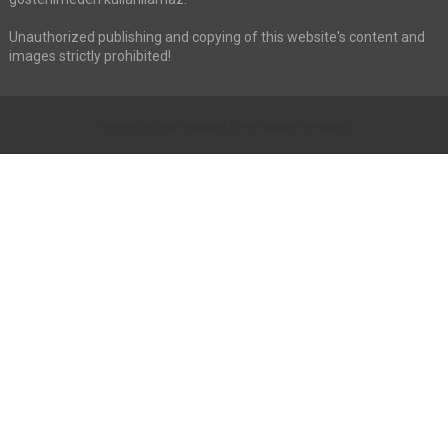
Unauthorized publishing and copying of this website's content and
images strictly prohibited!
Created By
Sora Templates
&
Free Blogger Templates