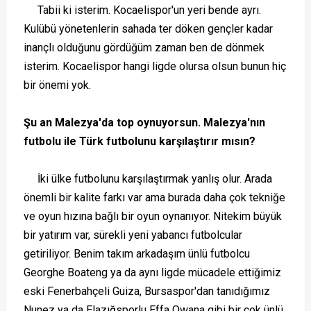
Tabii ki isterim. Kocaelispor'un yeri bende ayrı.
Kulübü yönetenlerin sahada ter döken gençler kadar
inançlı olduğunu gördüğüm zaman ben de dönmek
isterim. Kocaelispor hangi ligde olursa olsun bunun hiç
bir önemi yok.
Şu an Malezya'da top oynuyorsun. Malezya'nın
futbolu ile Türk futbolunu karşılaştırır mısın?
İki ülke futbolunu karşılaştırmak yanlış olur. Arada
önemli bir kalite farkı var ama burada daha çok tekniğe
ve oyun hızına bağlı bir oyun oynanıyor. Nitekim büyük
bir yatırım var, sürekli yeni yabancı futbolcular
getiriliyor. Benim takım arkadaşım ünlü futbolcu
Georghe Boateng ya da aynı ligde mücadele ettiğimiz
eski Fenerbahçeli Guiza, Bursaspor'dan tanıdığımız
Nunez ya da Elazığsporlu Effa Owana gibi bir çok ünlü