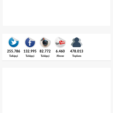
255.786
132.995
82.772
6.460
478.013
Takipçi
Takipçi
Takipçi
Abone
Toplam