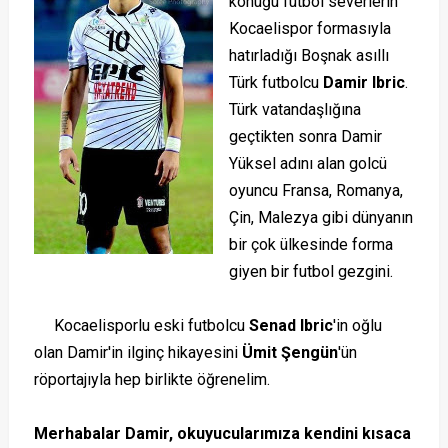
konuğu futbol severlerin
Kocaelispor formasıyla
hatırladığı Boşnak asıllı
Türk futbolcu
Damir Ibric
.
Türk vatandaşlığına
geçtikten sonra Damir
Yüksel adını alan golcü
oyuncu Fransa, Romanya,
Çin, Malezya gibi dünyanın
bir çok ülkesinde forma
giyen bir futbol gezgini.
Kocaelisporlu eski futbolcu
Senad Ibric
'in oğlu
olan Damir'in ilginç hikayesini
Ümit Şengün
'ün
röportajıyla hep birlikte öğrenelim.
Merhabalar Damir, okuyucularımıza kendini kısaca