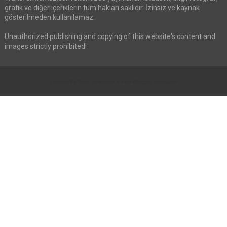
grafik ve diğer içeriklerin tüm hakları saklıdır. İzinsiz ve kaynak
gösterilmeden kullanılamaz.
Unauthorized publishing and copying of this website's content and
images strictly prohibited!
Created By
Sora Templates
&
Free Blogger Templates