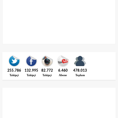
255.786
132.995
82.772
6.460
478.013
Takipçi
Takipçi
Takipçi
Abone
Toplam