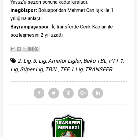
Yavuz'u sezon sonuna kadar kiraladı.
İnegölspor:
Boluspor'dan Mehmet Can Işık ile 1
yıllığına anlaştı.
Bayrampaşaspor:
İç transferde Cenk Kaplan ile
sözleşmesini 2 yıl uzattı.
2. Lig
,
3. Lig
,
Amatör Ligler
,
Beko TBL
,
PTT 1.
Lig
,
Süper Lig
,
TB2L
,
TFF 1.Lig
,
TRANSFER