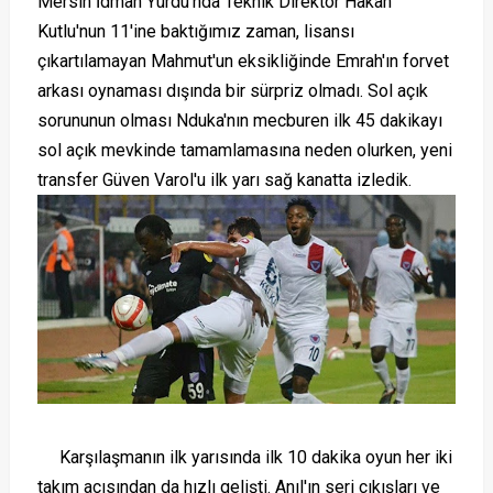
Mersin İdman Yurdu'nda Teknik Direktör Hakan
Kutlu'nun 11'ine baktığımız zaman, lisansı
çıkartılamayan Mahmut'un eksikliğinde Emrah'ın forvet
arkası oynaması dışında bir sürpriz olmadı. Sol açık
sorununun olması Nduka'nın mecburen ilk 45 dakikayı
sol açık mevkinde tamamlamasına neden olurken, yeni
transfer Güven Varol'u ilk yarı sağ kanatta izledik.
Karşılaşmanın ilk yarısında ilk 10 dakika oyun her iki
takım açısından da hızlı gelişti. Anıl'ın seri çıkışları ve