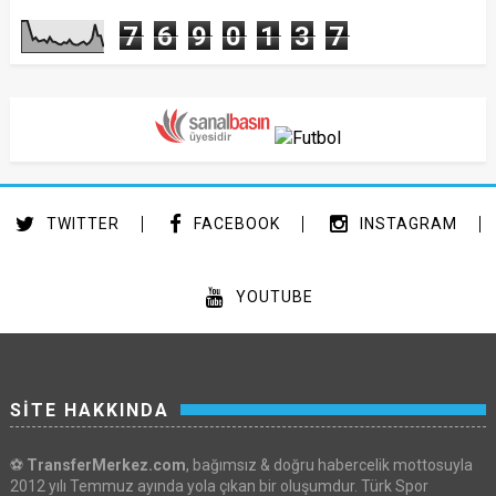
7
6
9
0
1
3
7
TWITTER
FACEBOOK
INSTAGRAM
YOUTUBE
SİTE HAKKINDA
⚽
TransferMerkez.com
, bağımsız & doğru habercelik mottosuyla
2012 yılı Temmuz ayında yola çıkan bir oluşumdur. Türk Spor