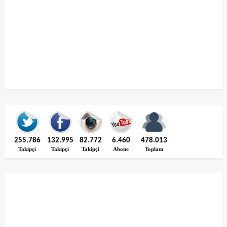
255.786
132.995
82.772
6.460
478.013
Takipçi
Takipçi
Takipçi
Abone
Toplam