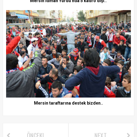
Mersin İdman Yurdu'nda 5 kadro dışı..
Mersin taraftarına destek bizden..
ÖNCEKI
NEXT