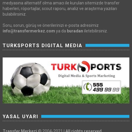
medyasına alternatif olma amacı ile kurulan sitemizde transfer
haberleri, röportajlar, scout raporu, analiz ve araştırma yazıları
bulabilirsiniz.
Soru, sorun, görüş ve önerilerinizi e-posta adresimiz
info@transfermerkez.com
ya da
buradan
iletebilirsiniz.
TURKSPORTS DIGITAL MEDIA
YASAL UYARI
Transfer Merkezi
© 2004-2021 |
All rights reserved.