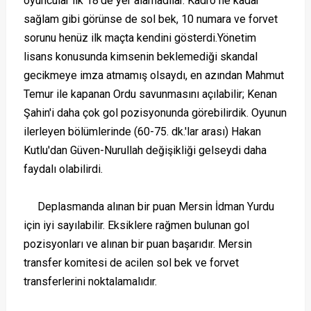
oyuncular ilk 18'de yer alamadılar. Kadro ne kadar
sağlam gibi görünse de sol bek, 10 numara ve forvet
sorunu henüz ilk maçta kendini gösterdi.Yönetim
lisans konusunda kimsenin beklemediği skandal
gecikmeye imza atmamış olsaydı, en azından Mahmut
Temur ile kapanan Ordu savunmasını açılabilir; Kenan
Şahin'i daha çok gol pozisyonunda görebilirdik. Oyunun
ilerleyen bölümlerinde (60-75. dk.'lar arası) Hakan
Kutlu'dan Güven-Nurullah değişikliği gelseydi daha
faydalı olabilirdi.
Deplasmanda alınan bir puan Mersin İdman Yurdu
için iyi sayılabilir. Eksiklere rağmen bulunan gol
pozisyonları ve alınan bir puan başarıdır. Mersin
transfer komitesi de acilen sol bek ve forvet
transferlerini noktalamalıdır.