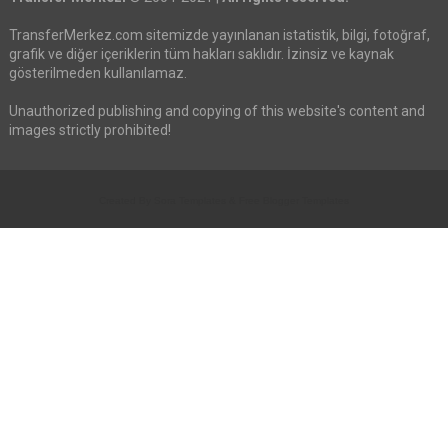
TransferMerkez.com sitemizde yayınlanan istatistik, bilgi, fotoğraf,
grafik ve diğer içeriklerin tüm hakları saklıdır. İzinsiz ve kaynak
gösterilmeden kullanılamaz.
Unauthorized publishing and copying of this website's content and
images strictly prohibited!
Created By
Sora Templates
&
Free Blogger Templates