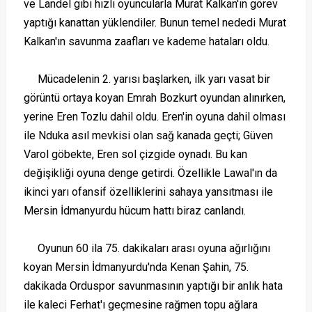
ve Landel gibi hızlı oyuncularla Murat Kalkan'ın görev
yaptığı kanattan yüklendiler. Bunun temel nededi Murat
Kalkan'ın savunma zaafları ve kademe hataları oldu.
Mücadelenin 2. yarısı başlarken, ilk yarı vasat bir
görüntü ortaya koyan Emrah Bozkurt oyundan alınırken,
yerine Eren Tozlu dahil oldu. Eren'in oyuna dahil olması
ile Nduka asıl mevkisi olan sağ kanada geçti; Güven
Varol göbekte, Eren sol çizgide oynadı. Bu kan
değişikliği oyuna denge getirdi. Özellikle Lawal'ın da
ikinci yarı ofansif özelliklerini sahaya yansıtması ile
Mersin İdmanyurdu hücum hattı biraz canlandı.
Oyunun 60 ila 75. dakikaları arası oyuna ağırlığını
koyan Mersin İdmanyurdu'nda Kenan Şahin, 75.
dakikada Orduspor savunmasının yaptığı bir anlık hata
ile kaleci Ferhat'ı geçmesine rağmen topu ağlara