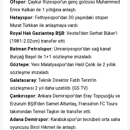
Ofspor:
Çaykur Rizespor'un genç golcüsü Muhammed
Emre Kalkan ile 1 yıllığına anlaştı.
Hatayspor:
Fethiyespor'dan 30 yaşındaki stoper
Murat Türkkan ile anlaşmaya vardı.
Royal Halı Gaziantep BŞB:
Vestel'den Serhat Büker'i
(1981-2.02cm) transfer etti.
Batman Petrolspor:
Ümraniyespor'dan sağ kanat
Burçağ Başel ile 1+1 sözleşme imzaladı.
Göztepe:
Yeni Malatyaspor'dan Halil Çelik ile 2 yıllık
sözleşme imzaladı.
Galatasaray:
Teknik Direktör Fatih Terim'in
sözleşmesi 2 yıl daha uzatıldı. (GS TV)
Çankırıspor:
Ankara Demirspor'dan Eray Topçuoğlu ve
Erzurum BŞB'den Samet Altuntaş, Fransa'nın FC Tours
takımından Temel Taşkın ile transfer etti.
Adana Demirspor:
Karabükspor'un tecrübeli orta saha
oyuncusu Birol Hikmet ile anlaştı.