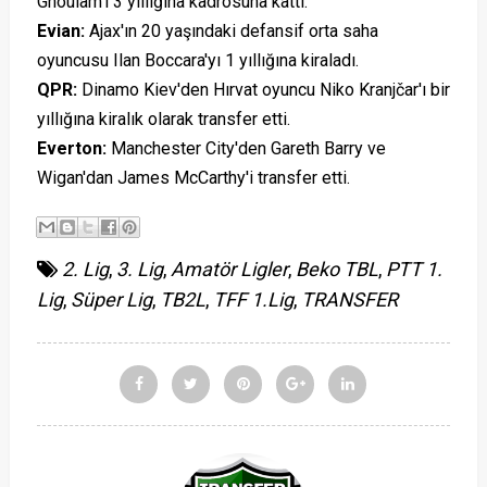
Ghoulam'ı 3 yıllığına kadrosuna kattı.
Evian:
Ajax'ın 20 yaşındaki defansif orta saha
oyuncusu Ilan Boccara'yı 1 yıllığına kiraladı.
QPR:
Dinamo Kiev'den Hırvat oyuncu Niko Kranjčar'ı bir
yıllığına kiralık olarak transfer etti.
Everton:
Manchester City'den Gareth Barry ve
Wigan'dan James McCarthy'i transfer etti.
2. Lig
,
3. Lig
,
Amatör Ligler
,
Beko TBL
,
PTT 1.
Lig
,
Süper Lig
,
TB2L
,
TFF 1.Lig
,
TRANSFER