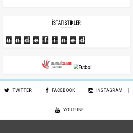
İSTATISTIKLER
u
n
d
e
f
i
n
e
d
TWITTER
FACEBOOK
INSTAGRAM
YOUTUBE