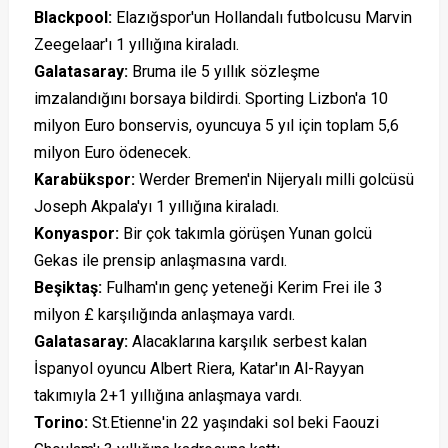
Blackpool:
Elazığspor'un Hollandalı futbolcusu Marvin
Zeegelaar'ı 1 yıllığına kiraladı.
Galatasaray:
Bruma ile 5 yıllık sözleşme
imzalandığını borsaya bildirdi. Sporting Lizbon'a 10
milyon Euro bonservis, oyuncuya 5 yıl için toplam 5,6
milyon Euro ödenecek.
Karabükspor:
Werder Bremen'in Nijeryalı milli golcüsü
Joseph Akpala'yı 1 yıllığına kiraladı.
Konyaspor:
Bir çok takımla görüşen Yunan golcü
Gekas ile prensip anlaşmasına vardı.
Beşiktaş:
Fulham'ın genç yeteneği Kerim Frei ile 3
milyon £ karşılığında anlaşmaya vardı.
Galatasaray:
Alacaklarına karşılık serbest kalan
İspanyol oyuncu Albert Riera, Katar'ın Al-Rayyan
takımıyla 2+1 yıllığına anlaşmaya vardı.
Torino:
St.Etienne'in 22 yaşındaki sol beki Faouzi