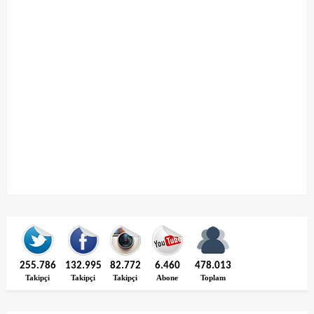
255.786
132.995
82.772
6.460
478.013
Takipçi
Takipçi
Takipçi
Abone
Toplam