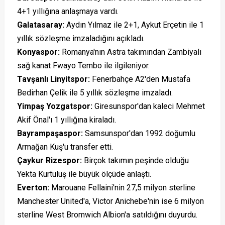
4+1 yıllığına anlaşmaya vardı.
Galatasaray:
Aydın Yılmaz ile 2+1, Aykut Erçetin ile 1
yıllık sözleşme imzaladığını açıkladı.
Konyaspor:
Romanya'nın Astra takımından Zambiyalı
sağ kanat Fwayo Tembo ile ilgileniyor.
Tavşanlı Linyitspor:
Fenerbahçe A2'den Mustafa
Bedirhan Çelik ile 5 yıllık sözleşme imzaladı.
Yimpaş Yozgatspor:
Giresunspor'dan kaleci Mehmet
Akif Önal'ı 1 yıllığına kiraladı.
Bayrampaşaspor:
Samsunspor'dan 1992 doğumlu
Armağan Kuş'u transfer etti.
Çaykur Rizespor:
Birçok takımın peşinde olduğu
Yekta Kurtuluş ile büyük ölçüde anlaştı.
Everton:
Marouane Fellaini'nin 27,5 milyon sterline
Manchester United'a, Victor Anichebe'nin ise 6 milyon
sterline West Bromwich Albion'a satıldığını duyurdu.