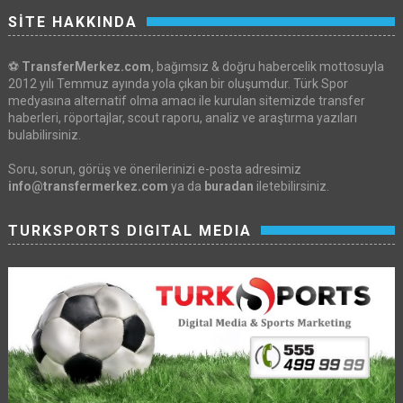
SİTE HAKKINDA
⚽
TransferMerkez.com
, bağımsız & doğru habercelik mottosuyla
2012 yılı Temmuz ayında yola çıkan bir oluşumdur. Türk Spor
medyasına alternatif olma amacı ile kurulan sitemizde transfer
haberleri, röportajlar, scout raporu, analiz ve araştırma yazıları
bulabilirsiniz.
Soru, sorun, görüş ve önerilerinizi e-posta adresimiz
info@transfermerkez.com
ya da
buradan
iletebilirsiniz.
TURKSPORTS DIGITAL MEDIA