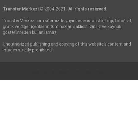
Transfer Merkezi
© 2004-2021 |
All rights reserved.
TransferMerkez.com sitemizde yayınlanan istatistik, bilgi, fotoğraf,
grafik ve diğer içeriklerin tüm hakları saklıdır. İzinsiz ve kaynak
gösterilmeden kullanılamaz.
Unauthorized publishing and copying of this website's content and
images strictly prohibited!
Created By
Sora Templates
&
Free Blogger Templates