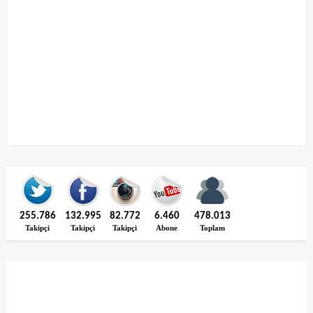
255.786
132.995
82.772
6.460
478.013
Takipçi
Takipçi
Takipçi
Abone
Toplam