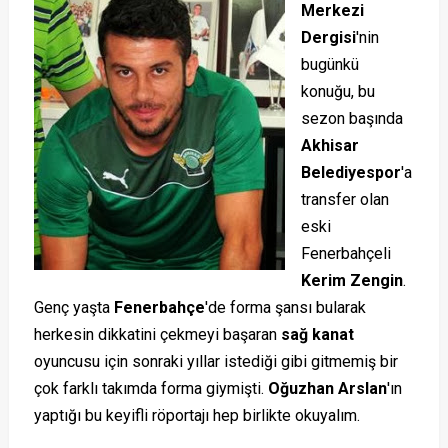
Merkezi
Dergisi
'nin
bugünkü
konuğu, bu
sezon başında
Akhisar
Belediyespor
'a
transfer olan
eski
Fenerbahçeli
Kerim Zengin
.
Genç yaşta
Fenerbahçe
'de forma şansı bularak
herkesin dikkatini çekmeyi başaran
sağ kanat
oyuncusu için sonraki yıllar istediği gibi gitmemiş bir
çok farklı takımda forma giymişti.
Oğuzhan Arslan
'ın
yaptığı bu keyifli röportajı hep birlikte okuyalım.