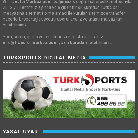
⚽
TransferMerkez.com
, bağımsız & doğru habercelik mottosuyla
2012 yılı Temmuz ayında yola çıkan bir oluşumdur. Türk Spor
medyasına alternatif olma amacı ile kurulan sitemizde transfer
haberleri, röportajlar, scout raporu, analiz ve araştırma yazıları
bulabilirsiniz.
Soru, sorun, görüş ve önerilerinizi e-posta adresimiz
info@transfermerkez.com
ya da
buradan
iletebilirsiniz.
TURKSPORTS DIGITAL MEDIA
YASAL UYARI