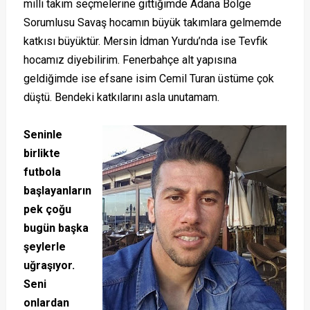
milli takım seçmelerine gittiğimde Adana Bölge
Sorumlusu Savaş hocamın büyük takımlara gelmemde
katkısı büyüktür. Mersin İdman Yurdu’nda ise Tevfik
hocamız diyebilirim. Fenerbahçe alt yapısına
geldiğimde ise efsane isim Cemil Turan üstüme çok
düştü. Bendeki katkılarını asla unutamam.
Seninle
birlikte
futbola
başlayanların
pek çoğu
bugün başka
şeylerle
uğraşıyor.
Seni
onlardan