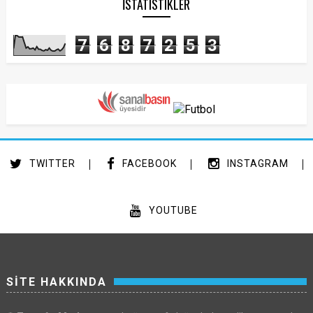
İSTATISTIKLER
7
6
8
7
2
5
3
TWITTER
FACEBOOK
INSTAGRAM
YOUTUBE
SİTE HAKKINDA