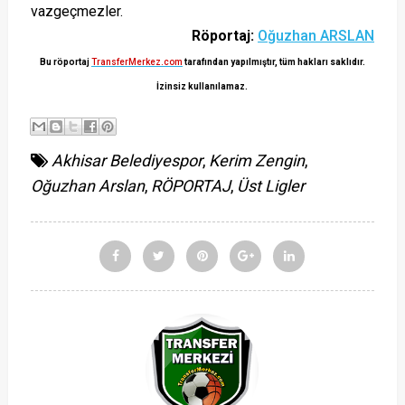
vazgeçmezler.
Röportaj:
Oğuzhan ARSLAN
Bu röportaj
TransferMerkez.com
tarafından yapılmıştır, tüm hakları sakl
ıdır.
İ
zinsiz
kullanılamaz.
Akhisar Belediyespor
,
Kerim Zengin
,
Oğuzhan Arslan
,
RÖPORTAJ
,
Üst Ligler