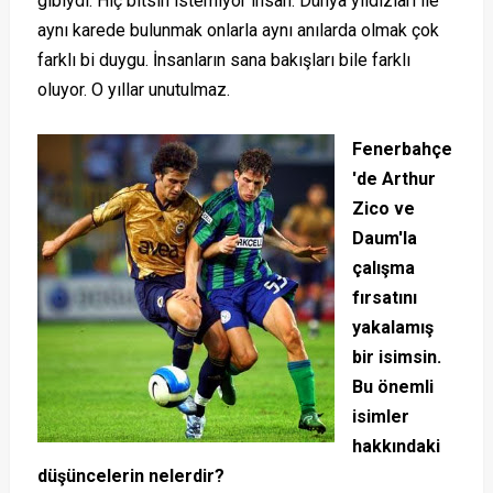
gibiydi. Hiç bitsin istemiyor insan. Dünya yıldızları ile
aynı karede bulunmak onlarla aynı anılarda olmak çok
farklı bi duygu. İnsanların sana bakışları bile farklı
oluyor. O yıllar unutulmaz.
Fenerbahçe
'de Arthur
Zico ve
Daum'la
çalışma
fırsatını
yakalamış
bir isimsin.
Bu önemli
isimler
hakkındaki
düşüncelerin nelerdir?