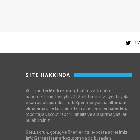
TW
SİTE HAKKINDA
⚽
TransferMerkez.com
, bağımsız & doğru
habercelik mottosuyla 2012 yılı Temmuz ayında yola
çıkan bir oluşumdur. Türk Spor medyasına alternatif
olma amacı ile kurulan sitemizde transfer haberleri,
röportajlar, scout raporu, analiz ve araştırma yazıları
bulabilirsiniz.
Soru, sorun, görüş ve önerilerinizi e-posta adresimiz
info@transfermerkez.com
ya da
buradan