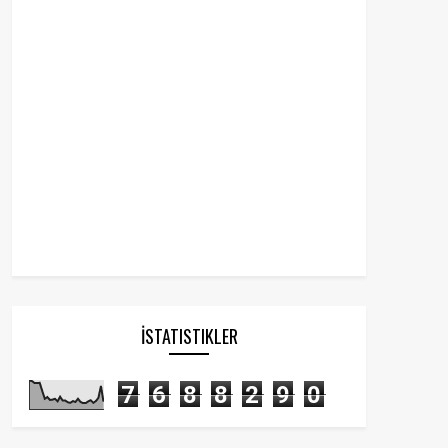
İSTATISTIKLER
7
6
8
8
2
9
0