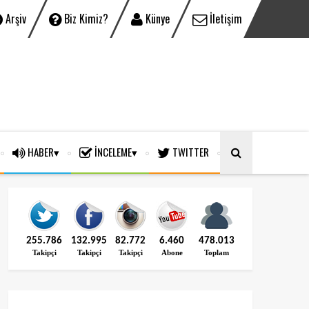
Arşiv
Biz Kimiz?
Künye
İletişim
HABER
İNCELEME
TWITTER
255.786
132.995
82.772
6.460
478.013
Takipçi
Takipçi
Takipçi
Abone
Toplam