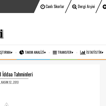
Canlı Skorlar
Dergi Arşivi
ŞTIRMA
TAKIM ANALİZİ
TRANSFER
İSTATİSTİK
 İddaa Tahminleri
, KASIM 12, 2013