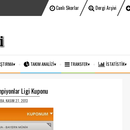
Canlı Skorlar
Dergi Arşivi
ŞTIRMA
TAKIM ANALİZİ
TRANSFER
İSTATİSTİK
piyonlar Ligi Kuponu
A, KASIM 27, 2013