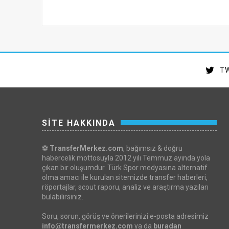
TW
SİTE HAKKINDA
⚽
TransferMerkez.com
, bağımsız & doğru
habercelik mottosuyla 2012 yılı Temmuz ayında yola
çıkan bir oluşumdur. Türk Spor medyasına alternatif
olma amacı ile kurulan sitemizde transfer haberleri,
röportajlar, scout raporu, analiz ve araştırma yazıları
bulabilirsiniz.
Soru, sorun, görüş ve önerilerinizi e-posta adresimiz
info@transfermerkez.com
ya da
buradan