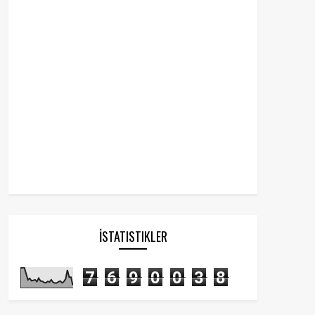
İSTATISTIKLER
7
6
9
0
0
3
8