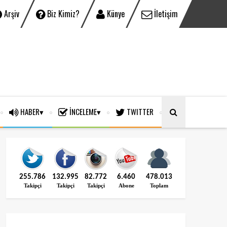
Arşiv
Biz Kimiz?
Künye
İletişim
HABER
İNCELEME
TWITTER
255.786
132.995
82.772
6.460
478.013
Takipçi
Takipçi
Takipçi
Abone
Toplam