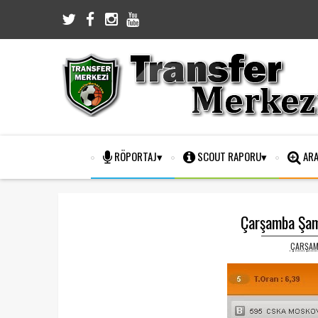
RÖPORTAJ
SCOUT RAPORU
ARA
Çarşamba Şam
ÇARŞAMB