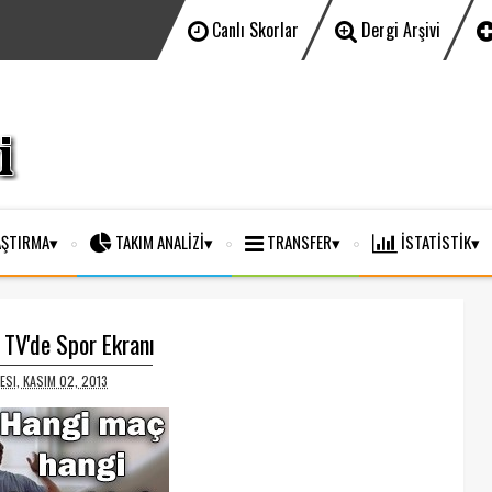
Canlı Skorlar
Dergi Arşivi
ŞTIRMA
TAKIM ANALİZİ
TRANSFER
İSTATİSTİK
TV'de Spor Ekranı
SI, KASIM 02, 2013