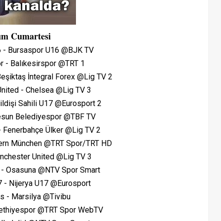
sım Cumar
tesi
6 - Bursaspor U16 @BJK TV
r - Balıkesirspor @TRT 1
Beşiktaş İntegral Forex @Lig TV 2
nited - Chelsea @Lig TV 3
Fildişi Sahili U17 @Eurosport 2
iresun Belediyespor @TBF TV
- Fenerbahçe Ülker @Lig TV 2
yern München @TRT Spor/TRT HD
nchester United @Lig TV 3
d - Osasuna @NTV Spor Smart
 - Nijerya U17 @Eurosport
s - Marsilya @Tivibu
Fethiyespor @TRT Spor WebTV