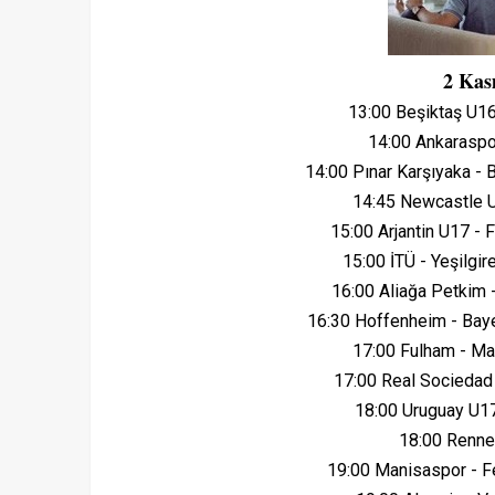
2 Ka
13:00 Beşiktaş U1
14:00 Ankaraspo
14:00 Pınar Karşıyaka - 
14:45 Newcastle U
15:00 Arjantin U17 - 
15:00 İTÜ - Yeşilg
16:00 Aliağa Petkim 
16:30 Hoffenheim - Ba
17:00 Fulham - Ma
17:00 Real Socieda
18:00 Uruguay U17
18:00 Renne
19:00 Manisaspor - 