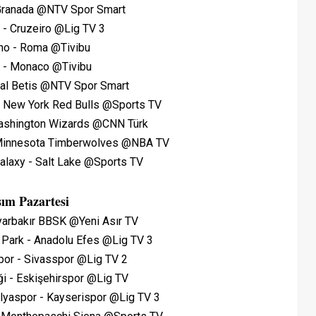
 Granada @NTV Spor Smart
 - Cruzeiro @Lig TV 3
ino - Roma @Tivibu
e - Monaco @Tivibu
eal Betis @NTV Spor Smart
 New York Red Bulls @Sports TV
Washington Wizards @CNN Türk
 Minnesota Timberwolves @NBA TV
alaxy - Salt Lake @Sports TV
ım Pazartesi
iyarbakır BBSK @Yeni Asır TV
 Park - Anadolu Efes @Lig TV 3
por - Sivasspor @Lig TV 2
iği - Eskişehirspor @Lig TV
lyaspor - Kayserispor @Lig TV 3