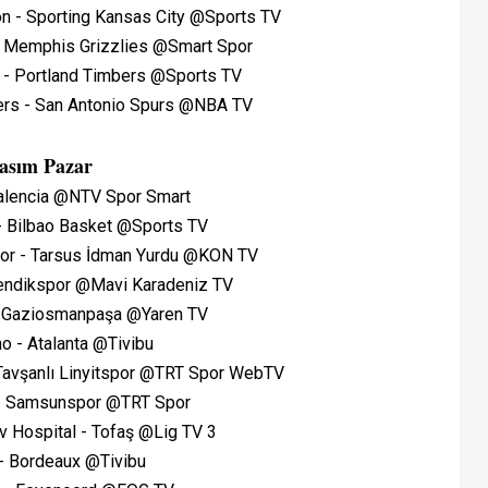
n - Sporting Kansas City @Sports TV
- Memphis Grizzlies @Smart Spor
 - Portland Timbers @Sports TV
zers - San Antonio Spurs @NBA TV
asım Pazar
Valencia @NTV Spor Smart
- Bilbao Basket @Sports TV
por - Tarsus İdman Yurdu @KON TV
Pendikspor @Mavi Karadeniz TV
 - Gaziosmanpaşa @Yaren TV
o - Atalanta @Tivibu
Tavşanlı Linyitspor @TRT Spor WebTV
 - Samsunspor @TRT Spor
v Hospital - Tofaş @Lig TV 3
 - Bordeaux @Tivibu