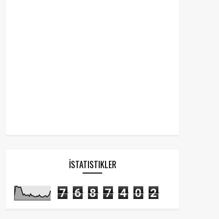
İSTATISTIKLER
7
6
8
7
4
0
2