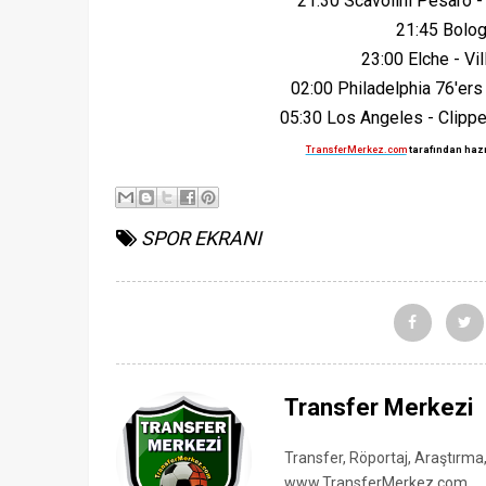
21:30 Scavolini Pesaro 
21:45 Bolog
23:00 Elche - Vi
02:00 Philadelphia 76'er
05:30 Los Angeles - Clipp
TransferMerkez.com
tarafından hazı
SPOR EKRANI
Transfer Merkezi
Transfer, Röportaj, Araştırma
www.TransferMerkez.com