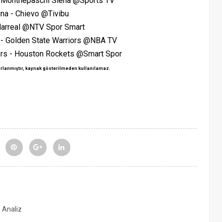
- Monthepaschi Siena @Sports TV
na - Chievo @Tivibu
llarreal @NTV Spor Smart
s - Golden State Warriors @NBA TV
ers - Houston Rockets @Smart Spor
rlanmıştır, kaynak gösterilmeden kullanılamaz.
, Analiz