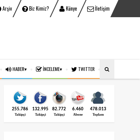
Arşiv
Biz Kimiz?
Künye
İletişim
HABER
İNCELEME
TWITTER
255.786
132.995
82.772
6.460
478.013
Takipçi
Takipçi
Takipçi
Abone
Toplam