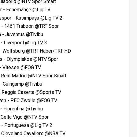
alladolid @NTV Spor Smart
r - Fenerbahçe @Lig TV
esspor - Kasımpaşa @Lig TV 2
r - 1461 Trabzon @TRT Spor
 - Juventus @Tivibu
 - Liverpool @Lig TV 3
t - Wolfsburg
@TRT Haber/TRT HD
os - Olympiakos @NTV Spor
 - Vitesse
@FOG TV
- Real Madrid @NTV Spor Smart
 - Guingamp @Tivibu
 - Reggia Caserta @Sports TV
ven - PEC Zwolle @FOG TV
 - Fiorentina @Tivibu
- Celta Vigo @NTV Spor
 - Portuguesa @Lig TV 2
- Cleveland Cavaliers @NBA TV