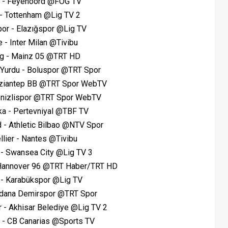
r - Feyenoord @FOG TV
 - Tottenham @Lig TV 2
or - Elazığspor @Lig TV
 - Inter Milan @Tivibu
rg - Mainz 05 @TRT HD
 Yurdu - Boluspor @TRT Spor
aziantep BB @TRT Spor WebTV
Denizlispor @TRT Spor WebTV
ka - Pertevniyal @TBF TV
d - Athletic Bilbao @NTV Spor
lier - Nantes @Tivibu
y - Swansea City @Lig TV 3
 Hannover 96 @TRT Haber/TRT HD
 - Karabükspor @Lig TV
Adana Demirspor @TRT Spor
 - Akhisar Belediye @Lig TV 2
a - CB Canarias @Sports TV