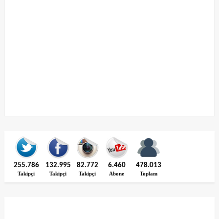
255.786
132.995
82.772
6.460
478.013
Takipçi
Takipçi
Takipçi
Abone
Toplam