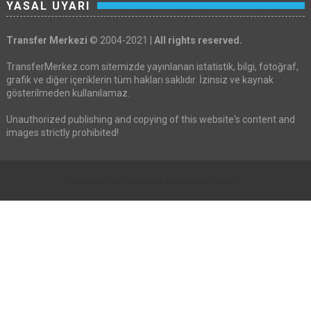
YASAL UYARI
Transfer Merkezi
© 2004-2021 |
All rights reserved.
TransferMerkez.com sitemizde yayınlanan istatistik, bilgi, fotoğraf,
grafik ve diğer içeriklerin tüm hakları saklıdır. İzinsiz ve kaynak
gösterilmeden kullanılamaz.
Unauthorized publishing and copying of this website's content and
images strictly prohibited!
Created By
Sora Templates
&
Free Blogger Templates