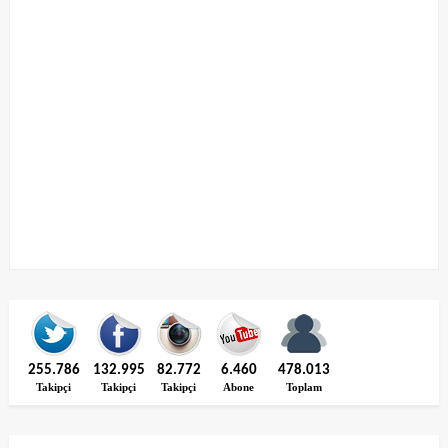
255.786
132.995
82.772
6.460
478.013
Takipçi
Takipçi
Takipçi
Abone
Toplam