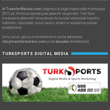
⚽
TransferMerkez.com
, bağımsız & doğru habercelik mottosuyla
2012 yılı Temmuz ayında yola çıkan bir oluşumdur. Türk Spor
medyasına alternatif olma amacı ile kurulan sitemizde transfer
haberleri, röportajlar, scout raporu, analiz ve araştırma yazıları
bulabilirsiniz.
Soru, sorun, görüş ve önerilerinizi e-posta adresimiz
info@transfermerkez.com
ya da
buradan
iletebilirsiniz.
TURKSPORTS DIGITAL MEDIA