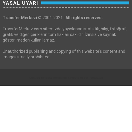
YASAL UYARI
Transfer Merkezi
© 2004-2021 |
All rights reserved.
TransferMerkez.com sitemizde yayınlanan istatistik, bilgi, fotoğraf,
grafik ve diğer içeriklerin tüm hakları saklıdır. İzinsiz ve kaynak
gösterilmeden kullanılamaz.
Unauthorized publishing and copying of this website's content and
images strictly prohibited!
Created By
Sora Templates
&
Free Blogger Templates