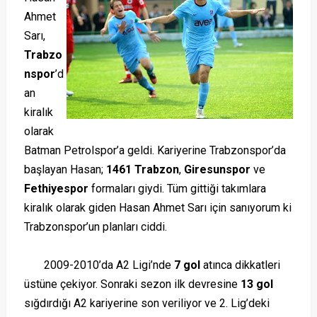
Ahmet
Sarı,
Trabzo
nspor
’d
an
kiralık
olarak
Batman Petrolspor’a geldi. Kariyerine Trabzonspor’da
başlayan Hasan;
1461 Trabzon
,
Giresunspor
ve
Fethiyespor
formaları giydi. Tüm gittiği takımlara
kiralık olarak giden Hasan Ahmet Sarı için sanıyorum ki
Trabzonspor’un planları ciddi.
2009-2010’da A2 Ligi’nde
7 gol
atınca dikkatleri
üstüne çekiyor. Sonraki sezon ilk devresine
13 gol
sığdırdığı A2 kariyerine son veriliyor ve 2. Lig’deki