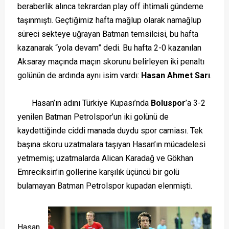
beraberlik alınca tekrardan play off ihtimali gündeme
taşınmıştı. Geçtiğimiz hafta mağlup olarak namağlup
süreci sekteye uğrayan Batman temsilcisi, bu hafta
kazanarak “yola devam” dedi. Bu hafta 2-0 kazanılan
Aksaray maçında maçın skorunu belirleyen iki penaltı
golünün de ardında aynı isim vardı:
Hasan Ahmet Sarı
.
Hasan’ın adını Türkiye Kupası’nda
Boluspor
’a 3-2
yenilen Batman Petrolspor’un iki golünü de
kaydettiğinde ciddi manada duydu spor camiası. Tek
başına skoru uzatmalara taşıyan Hasan’ın mücadelesi
yetmemiş; uzatmalarda Alican Karadağ ve Gökhan
Emreciksin’in gollerine karşılık üçüncü bir golü
bulamayan Batman Petrolspor kupadan elenmişti.
Hasan