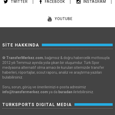
TWITTER
FACEBOOK
INSTAGRAM
YOUTUBE
SİTE HAKKINDA
⚽
TransferMerkez.com
, bağımsız & doğru habercelik mottosuyla
2012 yılı Temmuz ayında yola çıkan bir oluşumdur. Türk Spor
medyasına alternatif olma amacı ile kurulan sitemizde transfer
haberleri, röportajlar, scout raporu, analiz ve araştırma yazıları
bulabilirsiniz.
Soru, sorun, görüş ve önerilerinizi e-posta adresimiz
info@transfermerkez.com
ya da
buradan
iletebilirsiniz.
TURKSPORTS DIGITAL MEDIA