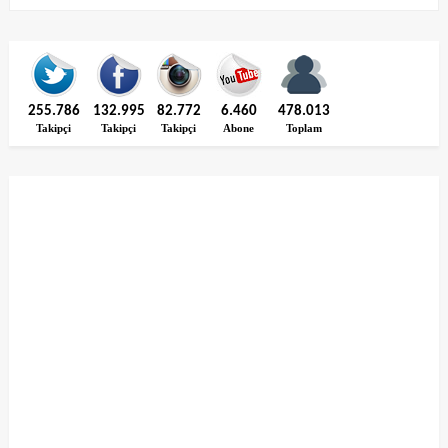
255.786
132.995
82.772
6.460
478.013
Takipçi
Takipçi
Takipçi
Abone
Toplam