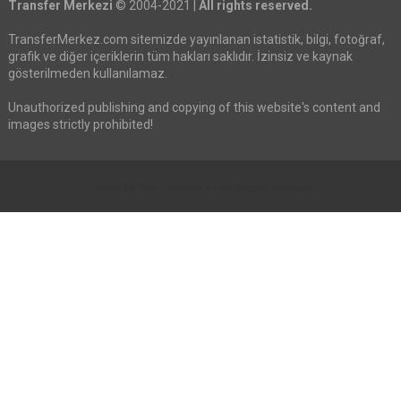
Transfer Merkezi
© 2004-2021 |
All rights reserved.
TransferMerkez.com sitemizde yayınlanan istatistik, bilgi, fotoğraf,
grafik ve diğer içeriklerin tüm hakları saklıdır. İzinsiz ve kaynak
gösterilmeden kullanılamaz.
Unauthorized publishing and copying of this website's content and
images strictly prohibited!
Created By
Sora Templates
&
Free Blogger Templates