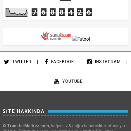
7
6
8
8
4
2
6
TWITTER
FACEBOOK
INSTAGRAM
YOUTUBE
SİTE HAKKINDA
⚽
TransferMerkez.com
, bağımsız & doğru habercelik mottosuyla