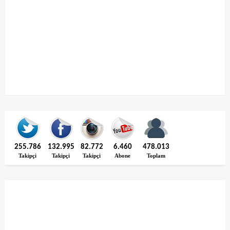
255.786
132.995
82.772
6.460
478.013
Takipçi
Takipçi
Takipçi
Abone
Toplam