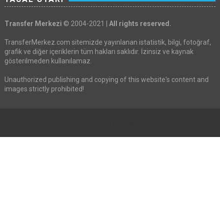
Transfer Merkezi
© 2004-2021 |
All rights reserved.
TransferMerkez.com sitemizde yayınlanan istatistik, bilgi, fotoğraf,
grafik ve diğer içeriklerin tüm hakları saklıdır. İzinsiz ve kaynak
gösterilmeden kullanılamaz.
Unauthorized publishing and copying of this website's content and
images strictly prohibited!
Created By
Sora Templates
&
Free Blogger Templates