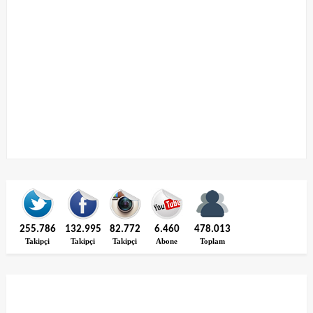
255.786
132.995
82.772
6.460
478.013
Takipçi
Takipçi
Takipçi
Abone
Toplam