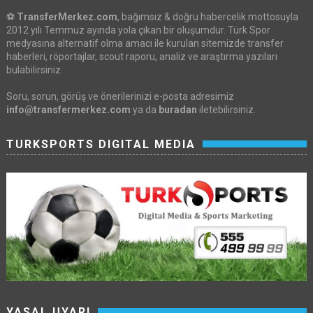
⚽
TransferMerkez.com
, bağımsız & doğru habercelik mottosuyla
2012 yılı Temmuz ayında yola çıkan bir oluşumdur. Türk Spor
medyasına alternatif olma amacı ile kurulan sitemizde transfer
haberleri, röportajlar, scout raporu, analiz ve araştırma yazıları
bulabilirsiniz.
Soru, sorun, görüş ve önerilerinizi e-posta adresimiz
info@transfermerkez.com
ya da
buradan
iletebilirsiniz.
TURKSPORTS DIGITAL MEDIA
YASAL UYARI