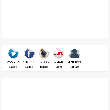
255.786
132.995
82.772
6.460
478.013
Takipçi
Takipçi
Takipçi
Abone
Toplam