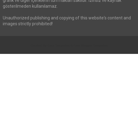
grafik ve diğer içeriklerin tüm hakları saklıdır. İzinsiz ve kaynak
gösterilmeden kullanılamaz.
Unauthorized publishing and copying of this website's content and
images strictly prohibited!
Created By
Sora Templates
&
Free Blogger Templates