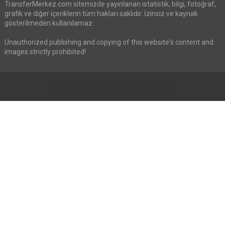
TransferMerkez.com sitemizde yayınlanan istatistik, bilgi, fotoğraf,
grafik ve diğer içeriklerin tüm hakları saklıdır. İzinsiz ve kaynak
gösterilmeden kullanılamaz.
Unauthorized publishing and copying of this website's content and
images strictly prohibited!
Created By
Sora Templates
&
Free Blogger Templates