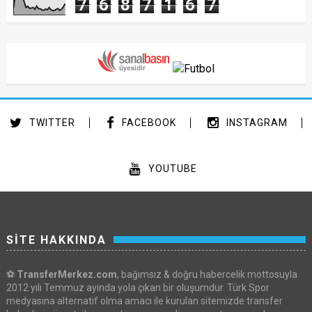
7
6
8
7
1
6
7
TWITTER
FACEBOOK
INSTAGRAM
YOUTUBE
SİTE HAKKINDA
⚽
TransferMerkez.com
, bağımsız & doğru habercelik mottosuyla
2012 yılı Temmuz ayında yola çıkan bir oluşumdur. Türk Spor
medyasına alternatif olma amacı ile kurulan sitemizde transfer