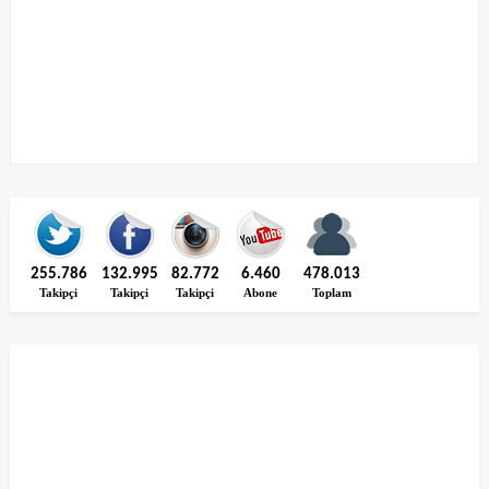
255.786
132.995
82.772
6.460
478.013
Takipçi
Takipçi
Takipçi
Abone
Toplam