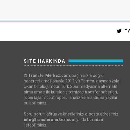
TW
SİTE HAKKINDA
⚽
TransferMerkez.com
, bağımsız & doğru
habercelik mottosuyla 2012 yılı Temmuz ayında yola
çıkan bir oluşumdur. Türk Spor medyasına alternatif
olma amacı ile kurulan sitemizde transfer haberleri,
röportajlar, scout raporu, analiz ve araştırma yazıları
bulabilirsiniz.
Soru, sorun, görüş ve önerilerinizi e-posta adresimiz
info@transfermerkez.com
ya da
buradan
iletebilirsiniz.