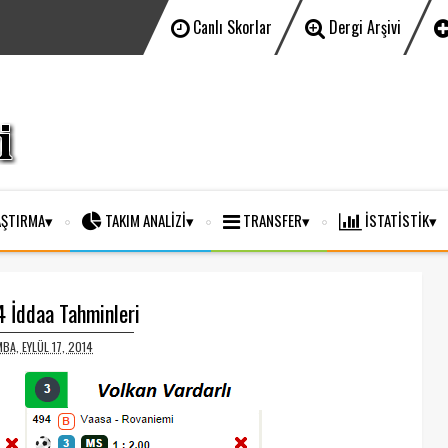
Canlı Skorlar
Dergi Arşivi
ŞTIRMA
TAKIM ANALİZİ
TRANSFER
İSTATİSTİK
 İddaa Tahminleri
BA, EYLÜL 17, 2014