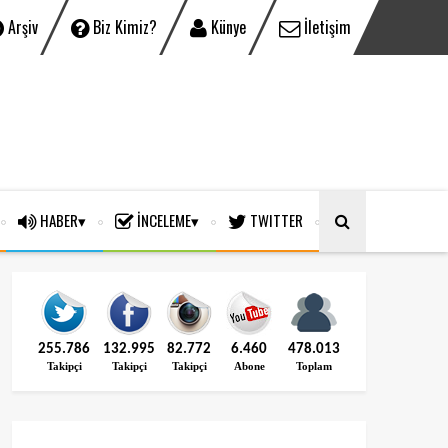
Arşiv
Biz Kimiz?
Künye
İletişim
HABER
İNCELEME
TWITTER
255.786
132.995
82.772
6.460
478.013
Takipçi
Takipçi
Takipçi
Abone
Toplam