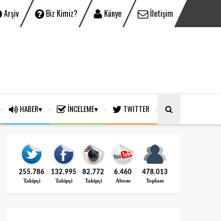
Arşiv
Biz Kimiz?
Künye
İletişim
HABER
İNCELEME
TWITTER
255.786
132.995
82.772
6.460
478.013
Takipçi
Takipçi
Takipçi
Abone
Toplam