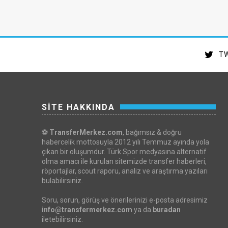
TW
SİTE HAKKINDA
⚽
TransferMerkez.com
, bağımsız & doğru
habercelik mottosuyla 2012 yılı Temmuz ayında yola
çıkan bir oluşumdur. Türk Spor medyasına alternatif
olma amacı ile kurulan sitemizde transfer haberleri,
röportajlar, scout raporu, analiz ve araştırma yazıları
bulabilirsiniz.
Soru, sorun, görüş ve önerilerinizi e-posta adresimiz
info@transfermerkez.com
ya da
buradan
iletebilirsiniz.