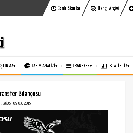
Canlı Skorlar
Dergi Arşivi
ŞTIRMA
TAKIM ANALİZİ
TRANSFER
İSTATİSTİK
ransfer Bilançosu
I, AĞUSTOS 03, 2015