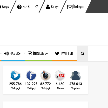
Arşiv
Biz Kimiz?
Künye
İletişim
HABER
İNCELEME
TWITTER
255.786
132.995
82.772
6.460
478.013
Takipçi
Takipçi
Takipçi
Abone
Toplam