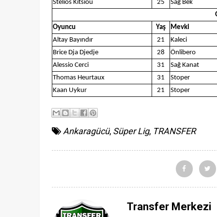
Stelios Kitsiou
25
Sağ Bek
Oyuncu
Yaş
Mevki
Altay Bayındır
21
Kaleci
Brice Dja Djedje
28
Önlibero
Alessio Cerci
31
Sağ Kanat
Thomas Heurtaux
31
Stoper
Kaan Uykur
21
Stoper
Ankaragücü
,
Süper Lig
,
TRANSFER
Transfer Merkezi