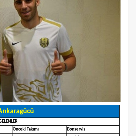
Ankaragücü
GELENLER
Önceki Takımı
Bonservis