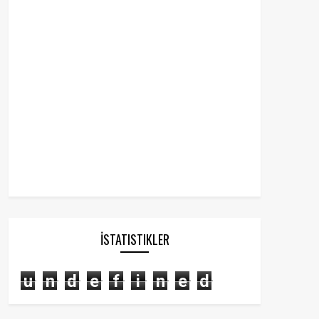
İSTATISTIKLER
u
n
d
e
f
i
n
e
d