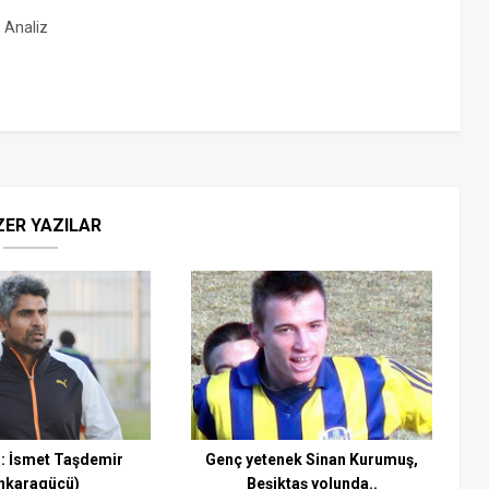
, Analiz
ZER YAZILAR
: İsmet Taşdemir
Genç yetenek Sinan Kurumuş,
nkaragücü)
Beşiktaş yolunda..