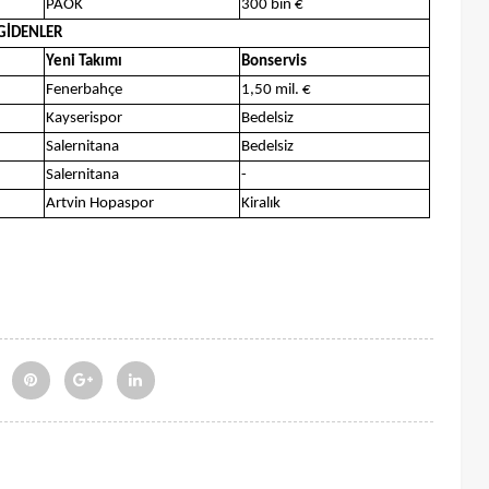
PAOK
300 bin €
GİDENLER
Yeni Takımı
Bonservis
Fenerbahçe
1,50 mil. €
Kayserispor
Bedelsiz
Salernitana
Bedelsiz
Salernitana
-
Artvin Hopaspor
Kiralık