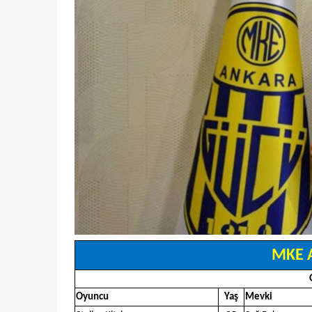
MKE 
Oyuncu
Yaş
Mevki