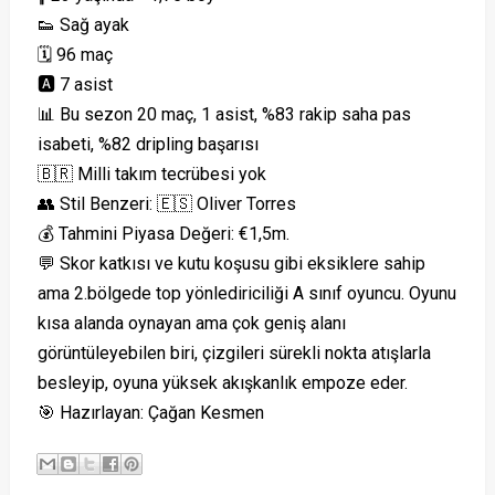
👟 Sağ ayak
🗓 96 maç
🅰️ 7 asist
📊 Bu sezon 20 maç, 1 asist, %83 rakip saha pas
isabeti, %82 dripling başarısı
🇧🇷 Milli takım tecrübesi yok
👥 Stil Benzeri: 🇪🇸 Oliver Torres
💰 Tahmini Piyasa Değeri: €1,5m.
💬 Skor katkısı ve kutu koşusu gibi eksiklere sahip
ama 2.bölgede top yönlediriciliği A sınıf oyuncu. Oyunu
kısa alanda oynayan ama çok geniş alanı
görüntüleyebilen biri, çizgileri sürekli nokta atışlarla
besleyip, oyuna yüksek akışkanlık empoze eder.
🎯 Hazırlayan: Çağan Kesmen