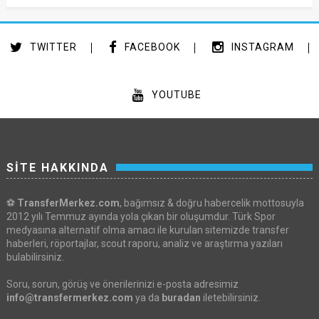
TWITTER
FACEBOOK
INSTAGRAM
YOUTUBE
SİTE HAKKINDA
⚽
TransferMerkez.com
, bağımsız & doğru habercelik mottosuyla
2012 yılı Temmuz ayında yola çıkan bir oluşumdur. Türk Spor
medyasına alternatif olma amacı ile kurulan sitemizde transfer
haberleri, röportajlar, scout raporu, analiz ve araştırma yazıları
bulabilirsiniz.
Soru, sorun, görüş ve önerilerinizi e-posta adresimiz
info@transfermerkez.com
ya da
buradan
iletebilirsiniz.