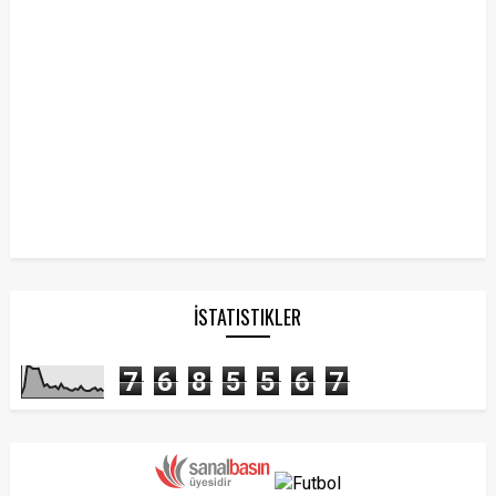
İSTATISTIKLER
7
6
8
5
5
6
7