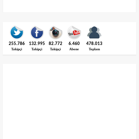
255.786
132.995
82.772
6.460
478.013
Takipçi
Takipçi
Takipçi
Abone
Toplam