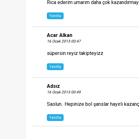
Rica ederim umarım daha çok kazandırmaya
Yanıtla
Acar Alkan
16 Ocak 2013 00:47
süpersin reyiz takipteyizz
Yanıtla
Adsız
16 Ocak 2013 00:49
Saolun.. Hepinize bol şanslar hayırlı kazançl
Yanıtla