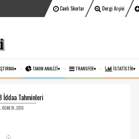
Canlı Skorlar
Dergi Arşivi
ŞTIRMA
TAKIM ANALİZİ
TRANSFER
İSTATİSTİK
 İddaa Tahminleri
I, OCAK 15, 2013