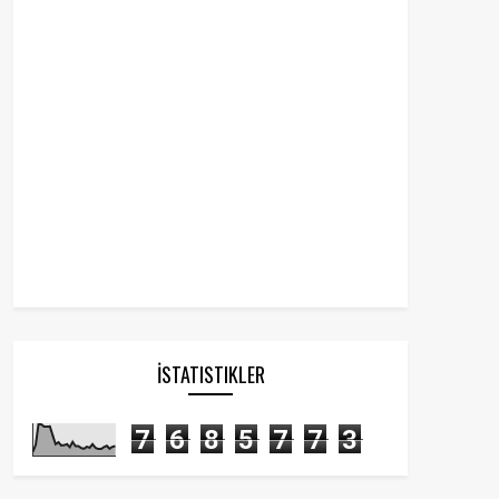
İSTATISTIKLER
7
6
8
5
7
7
3