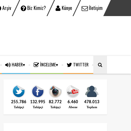
Arşiv
Biz Kimiz?
Künye
İletişim
HABER
İNCELEME
TWITTER
255.786
132.995
82.772
6.460
478.013
Takipçi
Takipçi
Takipçi
Abone
Toplam