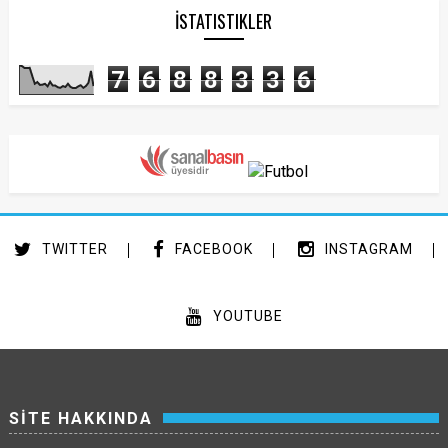
İSTATISTIKLER
7
6
8
8
3
3
6
TWITTER
FACEBOOK
INSTAGRAM
YOUTUBE
SİTE HAKKINDA