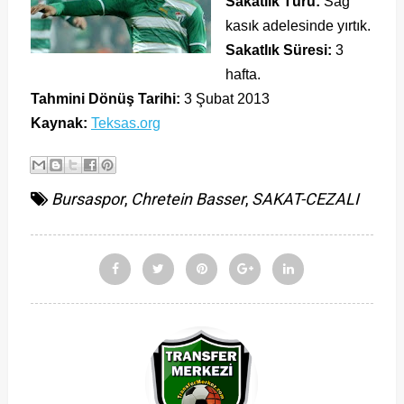
Sakatlık Türü:
Sağ
kasık adelesinde yırtık.
Sakatlık Süresi:
3
hafta.
Tahmini Dönüş Tarihi:
3 Şubat 2013
Kaynak:
Teksas.org
Bursaspor
,
Chretein Basser
,
SAKAT-CEZALI