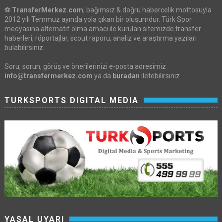
⚽
TransferMerkez.com
, bağımsız & doğru habercelik mottosuyla
2012 yılı Temmuz ayında yola çıkan bir oluşumdur. Türk Spor
medyasına alternatif olma amacı ile kurulan sitemizde transfer
haberleri, röportajlar, scout raporu, analiz ve araştırma yazıları
bulabilirsiniz.
Soru, sorun, görüş ve önerilerinizi e-posta adresimiz
info@transfermerkez.com
ya da
buradan
iletebilirsiniz.
TURKSPORTS DIGITAL MEDIA
YASAL UYARI