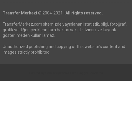
Transfer Merkezi
© 2004-2021 |
All rights reserved.
TransferMerkez.com sitemizde yayınlanan istatistik, bilgi, fotoğraf,
grafik ve diğer içeriklerin tüm hakları saklıdır. İzinsiz ve kaynak
gösterilmeden kullanılamaz.
Unauthorized publishing and copying of this website's content and
images strictly prohibited!
Created By
Sora Templates
&
Free Blogger Templates