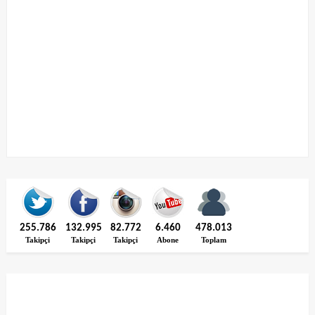
255.786
132.995
82.772
6.460
478.013
Takipçi
Takipçi
Takipçi
Abone
Toplam