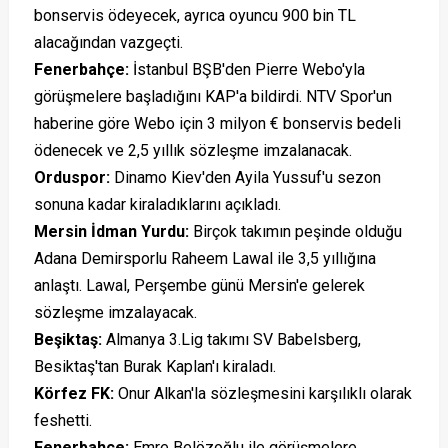
bonservis ödeyecek, ayrıca oyuncu 900 bin TL
alacağından vazgeçti.
Fenerbahçe
:
İstanbul BŞB'den Pierre Webo'yla
görüşmelere başladığını KAP'a bildirdi. NTV Spor'un
haberine göre Webo için 3 milyon € bonservis bedeli
ödenecek ve 2,5 yıllık sözleşme imzalanacak.
Orduspor
:
Dinamo Kiev'den Ayila Yussuf'u sezon
sonuna kadar kiraladıklarını açıkladı.
Mersin İdman Yurdu
:
Birçok takımın peşinde olduğu
Adana Demirsporlu Raheem Lawal ile 3,5 yıllığına
anlaştı. Lawal, Perşembe günü Mersin'e gelerek
sözleşme imzalayacak.
Beşiktaş
:
Almanya 3.Lig takımı SV Babelsberg,
Besiktaş'tan Burak Kaplan'ı kiraladı.
Körfez FK
:
Onur Alkan'la sözleşmesini karşılıklı olarak
feshetti.
Fenerbahçe
:
Emre Belözoğlu ile görüşmelere