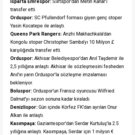
Isparta Emrespor
:
Siirtspor'dan Metin Kanar'ı
transfer etti.
Orduspor
:
SC Pfullendorf forması giyen genç stoper
Yasin Kocatepe ile anlaştı.
Queens Park Rangers
:
Anzhi Makhachkala'dan
Kongolu stoper Christopher Samba'yı 10 Milyon £
karşılığında transfer etti.
Orduspor
:
Akhisar Belediyespor'dan Anıl Taşdemir ile
2,5 yıllığına anlaştı. Akhisar ile sözleşmesini fesheden
Anıl'ın yarın Orduspor'la sözleşme imzalaması
bekleniyor.
Boluspor
:
Orduspor'un Fransız oyuncusu Wilfried
Dalmat'yı sezon sonuna kadar kiraladı.
Denizlispor
:
Gün içinde Körfez FK'dan ayrılan Onur
Alkan ile anlaştı.
Kasımpaşa
:
Gaziantespor'dan Serdar Kurtuluş'la 2.5
yıllığına anlaştı. Kasımpaşa, Serdar için 1 milyon €