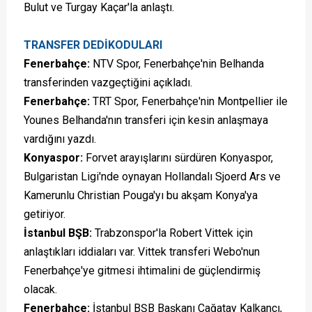
Bulut ve Turgay Kaçar'la anlaştı.
TRANSFER DEDİKODULARI
Fenerbahçe:
NTV Spor, Fenerbahçe'nin Belhanda
transferinden vazgeçtiğini açıkladı.
Fenerbahçe:
TRT Spor, Fenerbahçe'nin Montpellier ile
Younes Belhanda'nın transferi için kesin anlaşmaya
vardığını yazdı.
Konyaspor:
Forvet arayışlarını sürdüren Konyaspor,
Bulgaristan Ligi'nde oynayan Hollandalı Sjoerd Ars ve
Kamerunlu Christian Pouga'yı bu akşam Konya'ya
getiriyor.
İstanbul BŞB:
Trabzonspor'la Robert Vittek için
anlaştıkları iddiaları var. Vittek transferi Webo'nun
Fenerbahçe'ye gitmesi ihtimalini de güçlendirmiş
olacak.
Fenerbahçe:
İstanbul BŞB Başkanı Çağatay Kalkancı,