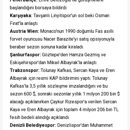
başlandığını borsaya bildirdi.
Karşıyaka
:
Tavşanlı Linyitspor'un sol beki Osman
Fırat'la anlaştı.
Austria Wien
:
Monaco'nun 1990 doğumlu Fas asıllı
forvet oyuncusu Nacer Barazite'yi satış opsiyonuyla
beraber sezon sonuna kadar kiraladı.
Şanlıurfaspor
:
Göztepe'den Hamza Gezmiş ve
Eskişehirspor'dan Mikail Albayrak'la anlaştı.
Trabzonspor
:
Tolunay Kafkas, Sercan Kaya ve Eren
Albayrak için resmi KAP bildirimini yaptı. Tolunay
Kafkas'la 3,5 yıllık sözleşme imzalandığını ve bu
sezon 600 $, sonraki sezonlar yıllık 1 milyon 200 bin $
alacağı açıklanırken Çaykur Rizespor'a verilen Sercan
Kaya ve Eren Albayrak için toplam 4 milyon 206 bin TL
fesih bedeli alındığı açıklandı.
Denizli Belediyespor
:
Denizlispor'dan Muhammet