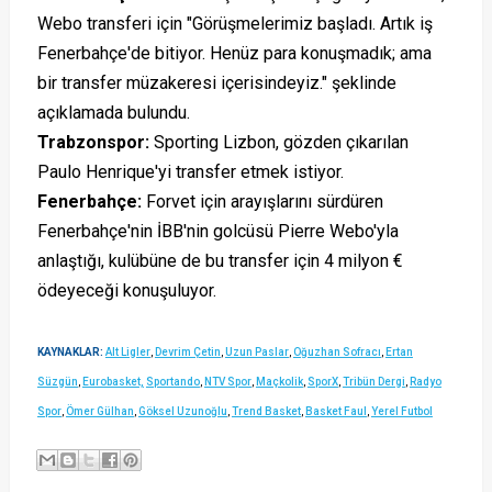
Webo transferi için "Görüşmelerimiz başladı. Artık iş
Fenerbahçe'de bitiyor. Henüz para konuşmadık; ama
bir transfer müzakeresi içerisindeyiz." şeklinde
açıklamada bulundu.
Trabzonspor:
Sporting Lizbon, gözden çıkarılan
Paulo Henrique'yi transfer etmek istiyor.
Fenerbahçe:
Forvet için arayışlarını sürdüren
Fenerbahçe'nin İBB'nin golcüsü Pierre Webo'yla
anlaştığı, kulübüne de bu transfer için 4 milyon €
ödeyeceği konuşuluyor.
KAYNAKLAR:
Alt Ligler
,
Devrim Çetin
,
Uzun Paslar
,
Oğuzhan Sofracı
,
Ertan
Süzgün
,
Eurobasket,
Sportando
,
NTV Spor
,
Maçkolik
,
SporX
,
Tribün Dergi
,
Radyo
Spor
,
Ömer Gülhan
,
Göksel Uzunoğlu
,
Trend Basket
,
Basket Faul
,
Yerel Futbol