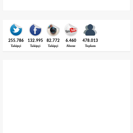
255.786
132.995
82.772
6.460
478.013
Takipçi
Takipçi
Takipçi
Abone
Toplam