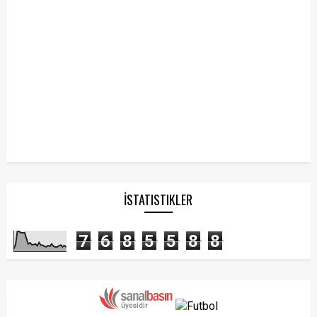
İSTATISTIKLER
7
6
8
5
5
8
8