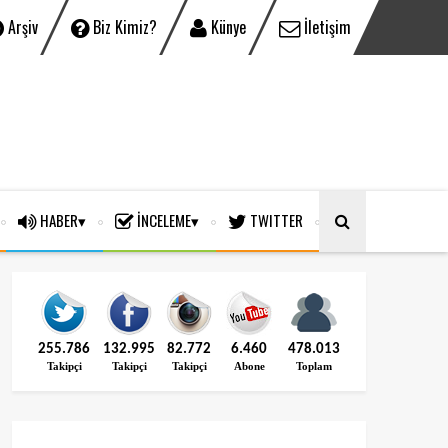
Arşiv
Biz Kimiz?
Künye
İletişim
HABER
İNCELEME
TWITTER
255.786
132.995
82.772
6.460
478.013
Takipçi
Takipçi
Takipçi
Abone
Toplam