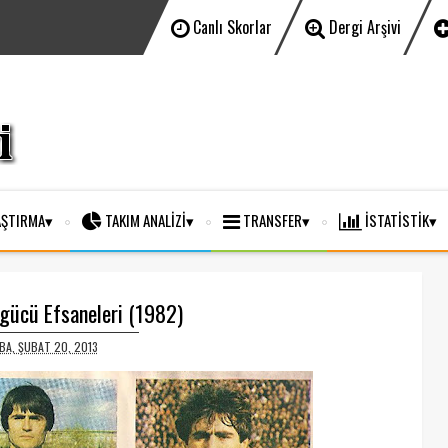
Canlı Skorlar
Dergi Arşivi
ŞTIRMA
TAKIM ANALİZİ
TRANSFER
İSTATİSTİK
agücü Efsaneleri (1982)
A, ŞUBAT 20, 2013