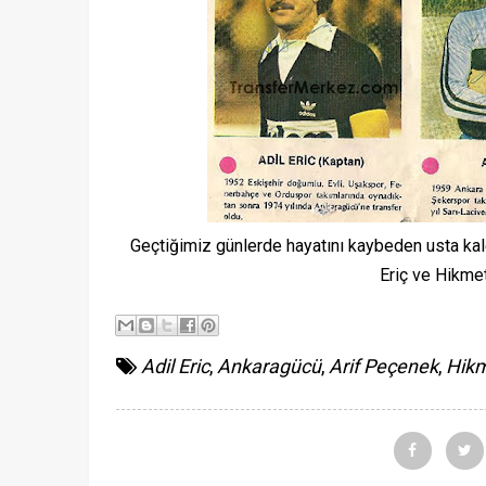
Geçtiğimiz günlerde hayatını kaybeden usta ka
Eriç ve Hikmet 
Adil Eric
,
Ankaragücü
,
Arif Peçenek
,
Hikm