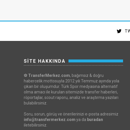
TW
SİTE HAKKINDA
⚽
TransferMerkez.com
, bağımsız & doğru
habercelik mottosuyla 2012 yılı Temmuz ayında yola
çıkan bir oluşumdur. Türk Spor medyasına alternatif
olma amacı ile kurulan sitemizde transfer haberleri,
röportajlar, scout raporu, analiz ve araştırma yazıları
bulabilirsiniz.
Soru, sorun, görüş ve önerilerinizi e-posta adresimiz
info@transfermerkez.com
ya da
buradan
iletebilirsiniz.