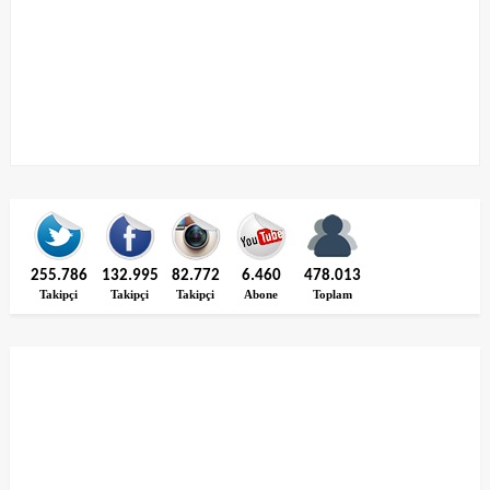
255.786
132.995
82.772
6.460
478.013
Takipçi
Takipçi
Takipçi
Abone
Toplam