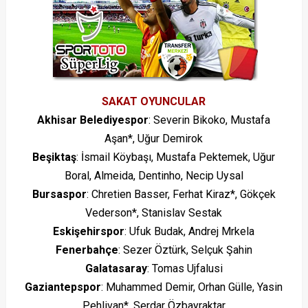
SAKAT OYUNCULAR
Akhisar Belediyespor
: Severin Bikoko, Mustafa
Aşan*, Uğur Demirok
Beşiktaş
: İsmail Köybaşı, Mustafa Pektemek, Uğur
Boral, Almeida, Dentinho, Necip Uysal
Bursaspor
: Chretien Basser, Ferhat Kiraz*, Gökçek
Vederson*, Stanislav Sestak
Eskişehirspor
: Ufuk Budak, Andrej Mrkela
Fenerbahçe
: Sezer Öztürk, Selçuk Şahin
Galatasaray
: Tomas Ujfalusi
Gaziantepspor
: Muhammed Demir, Orhan Gülle, Yasin
Pehlivan*, Serdar Özbayraktar