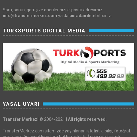
Soru, sorun, görüş ve önerilerinizi e-posta adresimiz
info@transfermerkez.com
ya da
buradan
iletebilirsiniz.
TURKSPORTS DIGITAL MEDIA
YASAL UYARI
Transfer Merkezi
© 2004-2021 |
All rights reserved.
TransferMerkez.com sitemizde yayınlanan istatistik, bilgi, fotoğraf,
grafik ve diğer içeriklerin tüm hakları saklıdır. İzinsiz ve kaynak