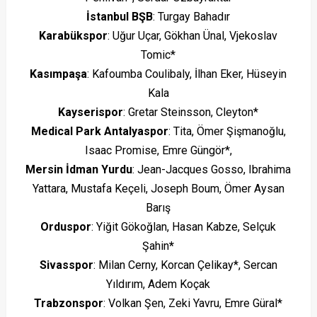
İstanbul BŞB
: Turgay Bahadır
Karabükspor
: Uğur Uçar, Gökhan Ünal, Vjekoslav
Tomic*
Kasımpaşa
: Kafoumba Coulibaly, İlhan Eker, Hüseyin
Kala
Kayserispor
: Gretar Steinsson, Cleyton*
Medical Park Antalyaspor
: Tita, Ömer Şişmanoğlu,
Isaac Promise, Emre Güngör*,
Mersin İdman Yurdu
: Jean-Jacques Gosso, Ibrahima
Yattara, Mustafa Keçeli, Joseph Boum, Ömer Aysan
Barış
Orduspor
: Yiğit Gökoğlan, Hasan Kabze, Selçuk
Şahin
*
Sivasspor
: Milan Cerny, Korcan Çelikay*, Sercan
Yıldırım, Adem Koçak
Trabzonspor
: Volkan Şen, Zeki Yavru, Emre Güral*