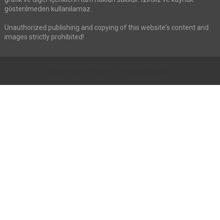
gösterilmeden kullanılamaz.
Unauthorized publishing and copying of this website's content and
images strictly prohibited!
Created By
Sora Templates
&
Free Blogger Templates