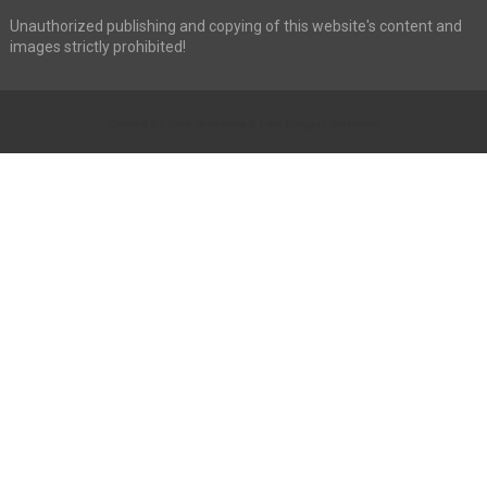
Unauthorized publishing and copying of this website's content and
images strictly prohibited!
Created By
Sora Templates
&
Free Blogger Templates