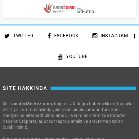
TWITTER
FACEBOOK
INSTAGRAM
YOUTUBE
SİTE HAKKINDA
⚽
TransferMerkez.com
, bağımsız & doğru habercelik mottosuyla
2012 yılı Temmuz ayında yola çıkan bir oluşumdur. Türk Spor
medyasına alternatif olma amacı ile kurulan sitemizde transfer
haberleri, röportajlar, scout raporu, analiz ve araştırma yazıları
bulabilirsiniz.
Soru, sorun, görüş ve önerilerinizi e-posta adresimiz