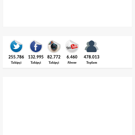
255.786
132.995
82.772
6.460
478.013
Takipçi
Takipçi
Takipçi
Abone
Toplam