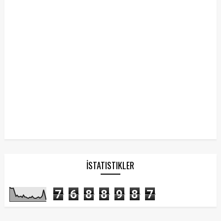
İSTATISTIKLER
7
6
8
8
9
8
7