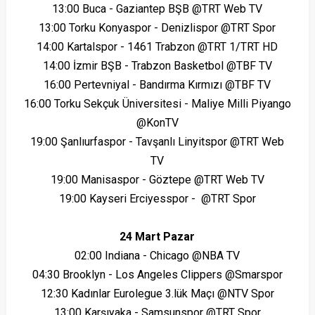
13:00 Buca - Gaziantep BŞB @TRT Web TV
13:00 Torku Konyaspor - Denizlispor @TRT Spor
14:00 Kartalspor - 1461 Trabzon @TRT 1/TRT HD
14:00 İzmir BŞB - Trabzon Basketbol @TBF TV
16:00 Pertevniyal - Bandırma Kırmızı @TBF TV
16:00 Torku Sekçuk Üniversitesi - Maliye Milli Piyango
@KonTV
19:00 Şanlıurfaspor - Tavşanlı Linyitspor @TRT Web
TV
19:00 Manisaspor - Göztepe @TRT Web TV
19:00 Kayseri Erciyesspor - @TRT Spor
24 Mart Pazar
02:00 Indiana - Chicago @NBA TV
04:30 Brooklyn - Los Angeles Clippers @Smarspor
12:30 Kadınlar Eurolegue 3.lük Maçı @NTV Spor
13:00 Karşıyaka - Samsunspor @TRT Spor