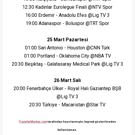
12:30 Kadınlar Eurolegue Finali @NTV Spor
16:00 Erdemir - Anadolu Efes @Lig TV 3
19:00 Adanaspor - Boluspor @TRT Spor
25 Mart Pazartesi
01:00 San Antonio - Houston @CNN Türk
01:00 Portland - Oklahoma City @NBA TV
20:30 Beşiktaş - Galatasaray Medical Park @Lig TV 3
26 Mart Salı
20:00 Fenerbahçe Ülker - Royal Halı Gaziantep BŞB
@Lig TV 3
20:30 Türkiye - Macaristan @Star TV
TransferMerkez.com
tarafından hazırlanmıştır, kaynak gösterilmeden
kullanılamaz.