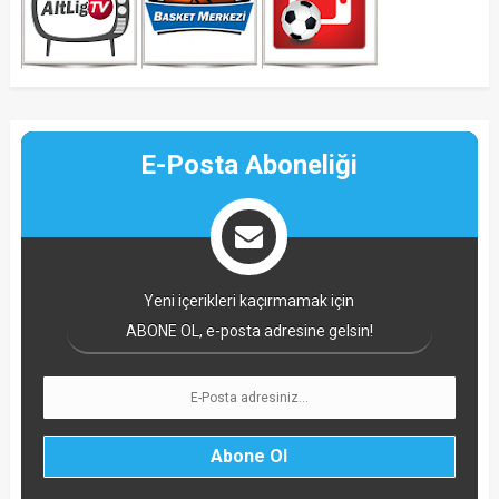
E-Posta Aboneliği
Yeni içerikleri kaçırmamak için
ABONE OL, e-posta adresine gelsin!