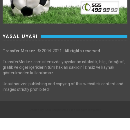
YASAL UYARI
Transfer Merkezi
© 2004-2021 |
All rights reserved.
TransferMerkez.com sitemizde yayınlanan istatistik, bilgi, fotoğraf,
grafik ve diğer içeriklerin tüm hakları saklıdır. İzinsiz ve kaynak
gösterilmeden kullanılamaz.
Unauthorized publishing and copying of this website's content and
images strictly prohibited!
Created By
Sora Templates
&
Free Blogger Templates