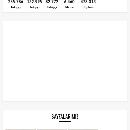
255.786
132.995
82.772
6.460
478.013
Takipçi
Takipçi
Takipçi
Abone
Toplam
SAYFALARIMIZ