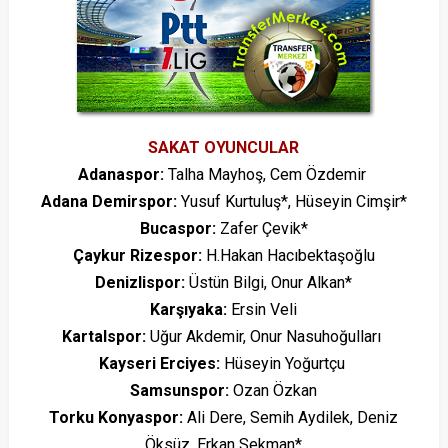
SAKAT OYUNCULAR
Adanaspor:
Talha Mayhoş, Cem Özdemir
Adana Demirspor:
Yusuf Kurtuluş*, Hüseyin Cimşir*
Bucaspor:
Zafer Çevik*
Çaykur Rizespor:
H.Hakan Hacıbektaşoğlu
Denizlispor:
Üstün Bilgi, Onur Alkan*
Karşıyaka:
Ersin Veli
Kartalspor:
Uğur Akdemir, Onur Nasuhoğulları
Kayseri Erciyes:
Hüseyin Yoğurtçu
Samsunspor:
Ozan Özkan
Torku Konyaspor:
Ali Dere, Semih Aydilek, Deniz
Öksüz, Erkan Sekman*