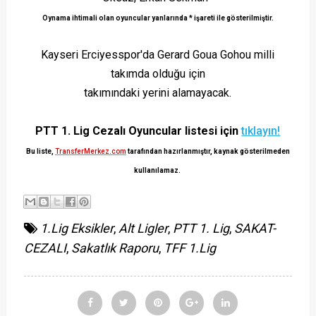
Oynama ihtimali olan oyuncular yanlarında * işareti ile gösterilmiştir.
Kayseri Erciyesspor'da Gerard Goua Gohou milli
takımda olduğu için
takımındaki yerini alamayacak.
PTT 1. Lig Cezalı Oyuncular listesi için
tıklayın!
Bu liste,
TransferMerkez.com
tarafından hazırlanmıştır, kaynak gösterilmeden
kullanılamaz.
1.Lig Eksikler
,
Alt Ligler
,
PTT 1. Lig
,
SAKAT-
CEZALI
,
Sakatlık Raporu
,
TFF 1.Lig