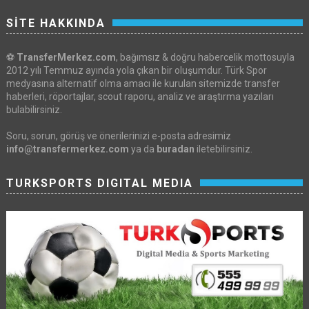
SİTE HAKKINDA
⚽
TransferMerkez.com
, bağımsız & doğru habercelik mottosuyla
2012 yılı Temmuz ayında yola çıkan bir oluşumdur. Türk Spor
medyasına alternatif olma amacı ile kurulan sitemizde transfer
haberleri, röportajlar, scout raporu, analiz ve araştırma yazıları
bulabilirsiniz.
Soru, sorun, görüş ve önerilerinizi e-posta adresimiz
info@transfermerkez.com
ya da
buradan
iletebilirsiniz.
TURKSPORTS DIGITAL MEDIA