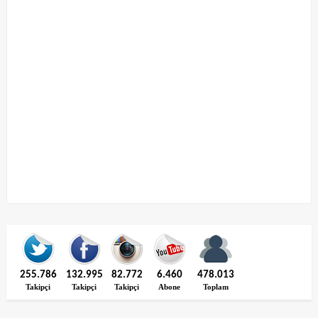
255.786
132.995
82.772
6.460
478.013
Takipçi
Takipçi
Takipçi
Abone
Toplam