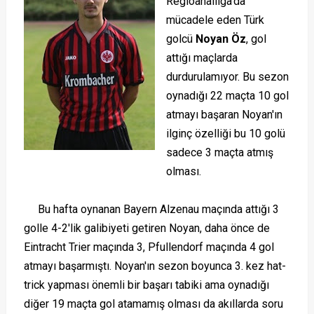
Regioanalliga'da
mücadele eden Türk
golcü
Noyan Öz
, gol
attığı maçlarda
durdurulamıyor. Bu sezon
oynadığı 22 maçta 10 gol
atmayı başaran Noyan'ın
ilginç özelliği bu 10 golü
sadece 3 maçta atmış
olması.
Bu hafta oynanan Bayern Alzenau maçında attığı 3
golle 4-2'lik galibiyeti getiren Noyan, daha önce de
Eintracht Trier maçında 3, Pfullendorf maçında 4 gol
atmayı başarmıştı. Noyan'ın sezon boyunca 3. kez hat-
trick yapması önemli bir başarı tabiki ama oynadığı
diğer 19 maçta gol atamamış olması da akıllarda soru