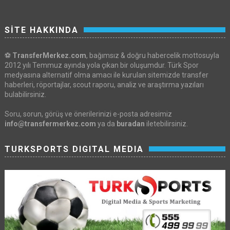
SİTE HAKKINDA
⚽
TransferMerkez.com
, bağımsız & doğru habercelik mottosuyla
2012 yılı Temmuz ayında yola çıkan bir oluşumdur. Türk Spor
medyasına alternatif olma amacı ile kurulan sitemizde transfer
haberleri, röportajlar, scout raporu, analiz ve araştırma yazıları
bulabilirsiniz.
Soru, sorun, görüş ve önerilerinizi e-posta adresimiz
info@transfermerkez.com
ya da
buradan
iletebilirsiniz.
TURKSPORTS DIGITAL MEDIA