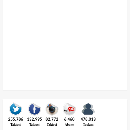
255.786
132.995
82.772
6.460
478.013
Takipçi
Takipçi
Takipçi
Abone
Toplam