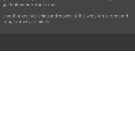
gösterilmeden kullanılamaz.
Unauthorized publishing and copying of this website's content and
images strictly prohibited!
Created By
Sora Templates
&
Free Blogger Templates