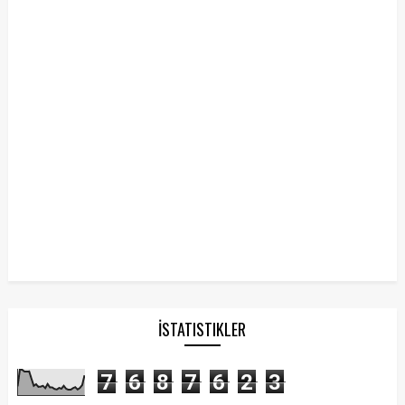
İSTATISTIKLER
7
6
8
7
6
2
3