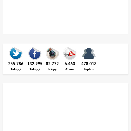
255.786
132.995
82.772
6.460
478.013
Takipçi
Takipçi
Takipçi
Abone
Toplam