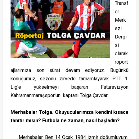
Transf
er
Merk
ezi
Dergi
si
olarak
röport
ajlarımıza son sürat devam ediyoruz. Bugünkü
konuğumuz, sezonu zirvede tamamlayarak PTT 1.
Lig'e yükselmeyi başaran Faturavizyon
Kahramanmaraşspor'un kaptanı Tolga Çavdar..
Merhabalar Tolga. Okuyucularımıza kendini kısaca
tanıtır mısın? Futbola ne zaman, nasıl başladın?
Merhabalar. Ben 14 Ocak 1984 İzmir doğumluyum.