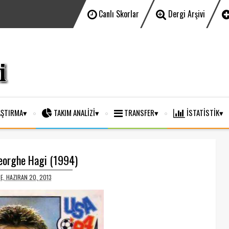
Canlı Skorlar
Dergi Arşivi
ŞTIRMA
TAKIM ANALİZİ
TRANSFER
İSTATİSTİK
heorghe Hagi (1994)
E, HAZIRAN 20, 2013