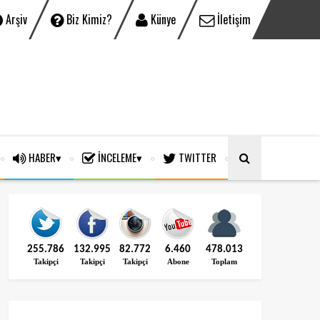
Arşiv
Biz Kimiz?
Künye
İletişim
HABER
İNCELEME
TWITTER
255.786
132.995
82.772
6.460
478.013
Takipçi
Takipçi
Takipçi
Abone
Toplam