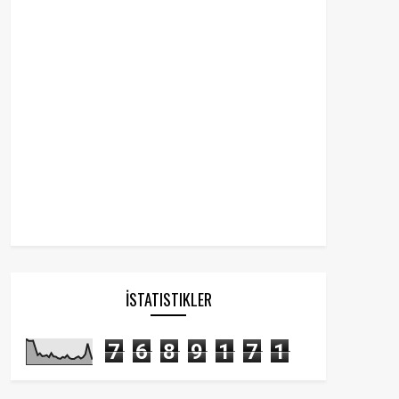
İSTATISTIKLER
7
6
8
9
1
7
1