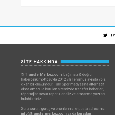
TW
SİTE HAKKINDA
⚽
TransferMerkez.com
, bağımsız & doğru
habercelik mottosuyla 2012 yılı Temmuz ayında yola
çıkan bir oluşumdur. Türk Spor medyasına alternatif
olma amacı ile kurulan sitemizde transfer haberleri,
röportajlar, scout raporu, analiz ve araştırma yazıları
bulabilirsiniz.
Soru, sorun, görüş ve önerilerinizi e-posta adresimiz
info@transfermerkez.com
ya da
buradan